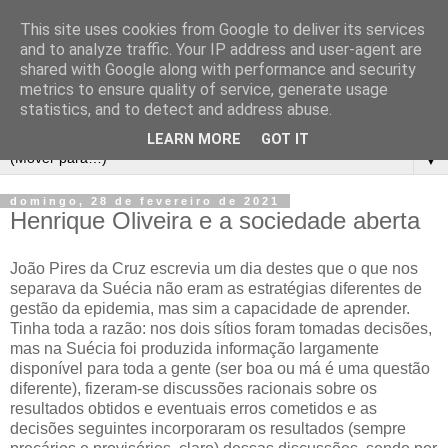
This site uses cookies from Google to deliver its services
and to analyze traffic. Your IP address and user-agent are
shared with Google along with performance and security
metrics to ensure quality of service, generate usage
statistics, and to detect and address abuse.
LEARN MORE
GOT IT
▼
domingo, 28 de fevereiro de 2021
Henrique Oliveira e a sociedade aberta
João Pires da Cruz escrevia um dia destes que o que nos
separava da Suécia não eram as estratégias diferentes de
gestão da epidemia, mas sim a capacidade de aprender.
Tinha toda a razão: nos dois sítios foram tomadas decisões,
mas na Suécia foi produzida informação largamente
disponível para toda a gente (ser boa ou má é uma questão
diferente), fizeram-se discussões racionais sobre os
resultados obtidos e eventuais erros cometidos e as
decisões seguintes incorporaram os resultados (sempre