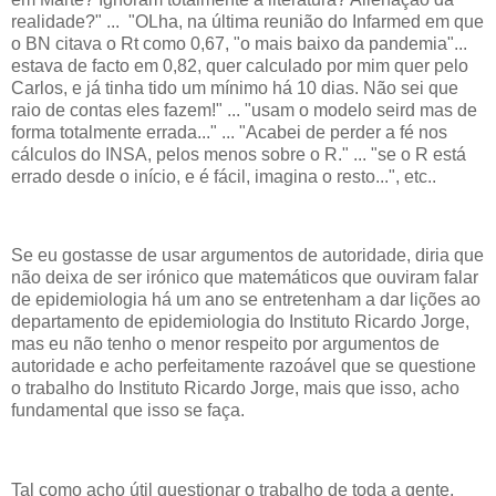
realidade?" ... "OLha, na última reunião do Infarmed em que
o BN citava o Rt como 0,67, "o mais baixo da pandemia"...
estava de facto em 0,82, quer calculado por mim quer pelo
Carlos, e já tinha tido um mínimo há 10 dias. Não sei que
raio de contas eles fazem!" ... "usam o modelo seird mas de
forma totalmente errada..." ... "Acabei de perder a fé nos
cálculos do INSA, pelos menos sobre o R." ... "se o R está
errado desde o início, e é fácil, imagina o resto...", etc..
Se eu gostasse de usar argumentos de autoridade, diria que
não deixa de ser irónico que matemáticos que ouviram falar
de epidemiologia há um ano se entretenham a dar lições ao
departamento de epidemiologia do Instituto Ricardo Jorge,
mas eu não tenho o menor respeito por argumentos de
autoridade e acho perfeitamente razoável que se questione
o trabalho do Instituto Ricardo Jorge, mais que isso, acho
fundamental que isso se faça.
Tal como acho útil questionar o trabalho de toda a gente,