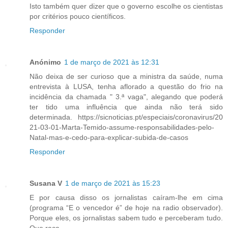
Isto também quer dizer que o governo escolhe os cientistas
por critérios pouco científicos.
Responder
Anónimo
1 de março de 2021 às 12:31
Não deixa de ser curioso que a ministra da saúde, numa
entrevista à LUSA, tenha aflorado a questão do frio na
incidência da chamada " 3.ª vaga", alegando que poderá
ter tido uma influência que ainda não terá sido
determinada. https://sicnoticias.pt/especiais/coronavirus/20
21-03-01-Marta-Temido-assume-responsabilidades-pelo-
Natal-mas-e-cedo-para-explicar-subida-de-casos
Responder
Susana V
1 de março de 2021 às 15:23
E por causa disso os jornalistas caíram-lhe em cima
(programa “E o vencedor é” de hoje na radio observador).
Porque eles, os jornalistas sabem tudo e perceberam tudo.