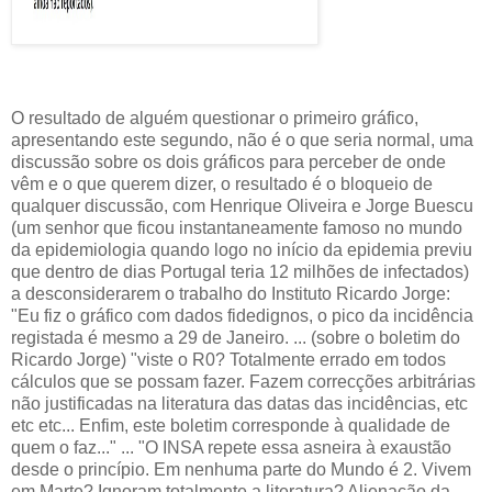
O resultado de alguém questionar o primeiro gráfico,
apresentando este segundo, não é o que seria normal, uma
discussão sobre os dois gráficos para perceber de onde
vêm e o que querem dizer, o resultado é o bloqueio de
qualquer discussão, com Henrique Oliveira e Jorge Buescu
(um senhor que ficou instantaneamente famoso no mundo
da epidemiologia quando logo no início da epidemia previu
que dentro de dias Portugal teria 12 milhões de infectados)
a desconsiderarem o trabalho do Instituto Ricardo Jorge:
"Eu fiz o gráfico com dados fidedignos, o pico da incidência
registada é mesmo a 29 de Janeiro. ... (sobre o boletim do
Ricardo Jorge) "viste o R0? Totalmente errado em todos
cálculos que se possam fazer. Fazem correcções arbitrárias
não justificadas na literatura das datas das incidências, etc
etc etc... Enfim, este boletim corresponde à qualidade de
quem o faz..." ... "O INSA repete essa asneira à exaustão
desde o princípio. Em nenhuma parte do Mundo é 2. Vivem
em Marte? Ignoram totalmente a literatura? Alienação da