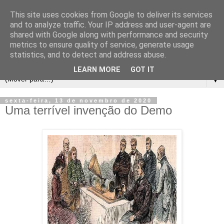
This site uses cookies from Google to deliver its services
and to analyze traffic. Your IP address and user-agent are
shared with Google along with performance and security
metrics to ensure quality of service, generate usage
statistics, and to detect and address abuse.
LEARN MORE
GOT IT
▼
sexta-feira, 13 de novembro de 2020
Uma terrível invenção do Demo