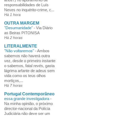
responsabilidades de Luís
Neves no inquérito-crime, c...
Há 1 hora
OUTRA MARGEM
"Desumanidade"
-
Via Diário
as Beiras PITONISA
Há 2 horas
LITERALMENTE
"Não voltaremos"
-
Ambos
sabemos não haverá outra
vez, desde o primeiro instante
o sabemos, fatal revés, gasta
lágrima arfante de adeus sem
vida como os teus olhos
mortiços,...
Há 7 horas
Portugal Contemporâneo
essa grande investigadora
-
Na minha opinião, o próximo
director-nacional da Polícia
Judiciária não deve ser um