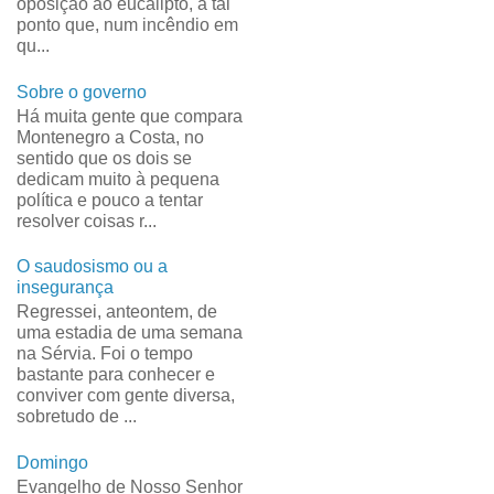
oposição ao eucalipto, a tal
ponto que, num incêndio em
qu...
Sobre o governo
Há muita gente que compara
Montenegro a Costa, no
sentido que os dois se
dedicam muito à pequena
política e pouco a tentar
resolver coisas r...
O saudosismo ou a
insegurança
Regressei, anteontem, de
uma estadia de uma semana
na Sérvia. Foi o tempo
bastante para conhecer e
conviver com gente diversa,
sobretudo de ...
Domingo
Evangelho de Nosso Senhor