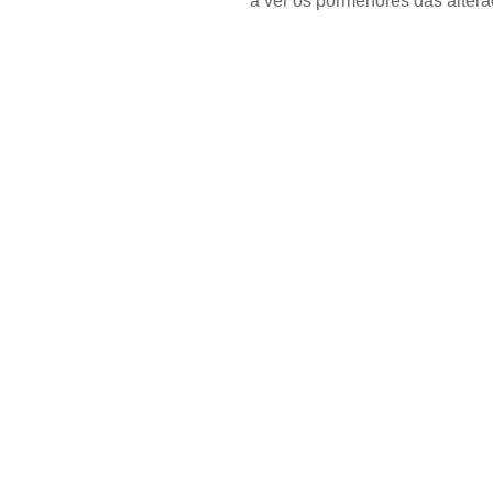
a ver os pormenores das alteraç