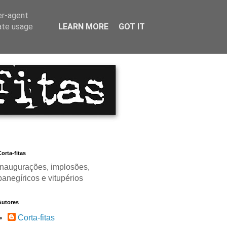
er-agent
rate usage
LEARN MORE
GOT IT
orta-fitas
Inaugurações, implosões,
panegíricos e vitupérios
Autores
Corta-fitas