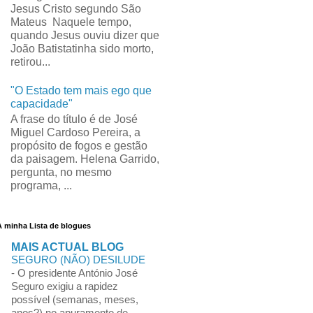
Jesus Cristo segundo São
Mateus Naquele tempo,
quando Jesus ouviu dizer que
João Batistatinha sido morto,
retirou...
"O Estado tem mais ego que
capacidade"
A frase do título é de José
Miguel Cardoso Pereira, a
propósito de fogos e gestão
da paisagem. Helena Garrido,
pergunta, no mesmo
programa, ...
A minha Lista de blogues
MAIS ACTUAL BLOG
SEGURO (NÃO) DESILUDE
-
O presidente António José
Seguro exigiu a rapidez
possível (semanas, meses,
anos?) no apuramento de