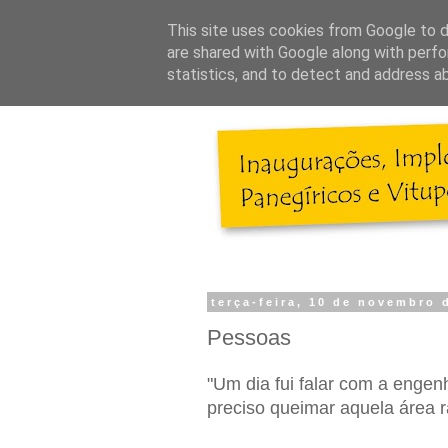
This site uses cookies from Google to de
are shared with Google along with perfo
statistics, and to detect and address a
terça-feira, 10 de novembro 
Pessoas
"Um dia fui falar com a engen
preciso queimar aquela área r