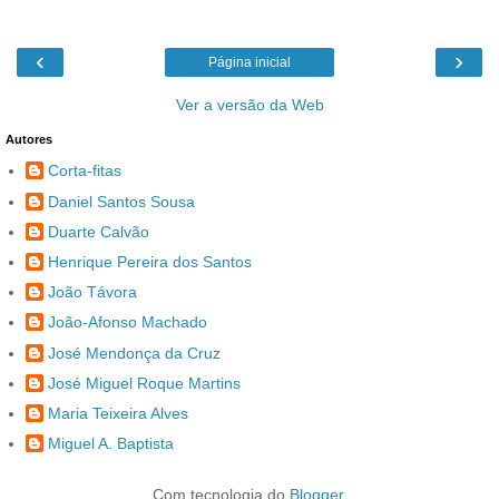
‹
›
Página inicial
Ver a versão da Web
Autores
Corta-fitas
Daniel Santos Sousa
Duarte Calvão
Henrique Pereira dos Santos
João Távora
João-Afonso Machado
José Mendonça da Cruz
José Miguel Roque Martins
Maria Teixeira Alves
Miguel A. Baptista
Com tecnologia do
Blogger
.