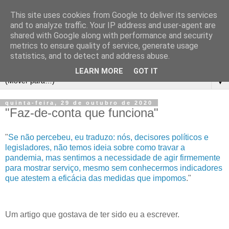
This site uses cookies from Google to deliver its services
and to analyze traffic. Your IP address and user-agent are
shared with Google along with performance and security
metrics to ensure quality of service, generate usage
statistics, and to detect and address abuse.
LEARN MORE
GOT IT
▼
quinta-feira, 29 de outubro de 2020
"Faz-de-conta que funciona"
"
Se não percebeu, eu traduzo: nós, decisores políticos e
legisladores, não temos ideia sobre como travar a
pandemia, mas sentimos a necessidade de agir firmemente
para mostrar serviço, mesmo sem conhecermos indicadores
que atestem a eficácia das medidas que impomos
."
Um artigo que gostava de ter sido eu a escrever.