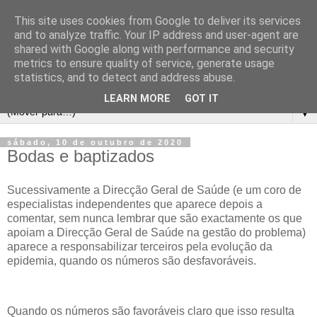
This site uses cookies from Google to deliver its services
and to analyze traffic. Your IP address and user-agent are
shared with Google along with performance and security
metrics to ensure quality of service, generate usage
statistics, and to detect and address abuse.
LEARN MORE
GOT IT
▼
sábado, 10 de outubro de 2020
Bodas e baptizados
Sucessivamente a Direcção Geral de Saúde (e um coro de
especialistas independentes que aparece depois a
comentar, sem nunca lembrar que são exactamente os que
apoiam a Direcção Geral de Saúde na gestão do problema)
aparece a responsabilizar terceiros pela evolução da
epidemia, quando os números são desfavoráveis.
Quando os números são favoráveis claro que isso resulta