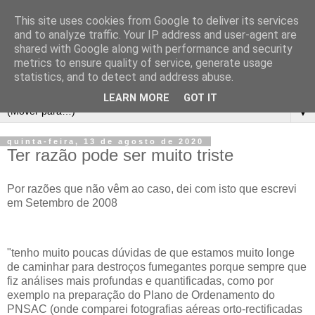
This site uses cookies from Google to deliver its services
and to analyze traffic. Your IP address and user-agent are
shared with Google along with performance and security
metrics to ensure quality of service, generate usage
statistics, and to detect and address abuse.
LEARN MORE
GOT IT
▼
quinta-feira, 13 de agosto de 2020
Ter razão pode ser muito triste
Por razões que não vêm ao caso, dei com isto que escrevi
em Setembro de 2008
"tenho muito poucas dúvidas de que estamos muito longe
de caminhar para destroços fumegantes porque sempre que
fiz análises mais profundas e quantificadas, como por
exemplo na preparação do Plano de Ordenamento do
PNSAC (onde comparei fotografias aéreas orto-rectificadas