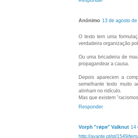
Responder
Anónimo
13 de agosto de
O texto tem uma formulaç
verdadeira organização polí
Ou uma bricadeira de mau
propagandear a causa.
Depois aparecem a comp
semelhante texto muito a
alinham no ridículo.
Mas que existem "racismos"
Responder
Vorph "ги́ря" Valknut
14 
http://avante.pt/pt/1549/t