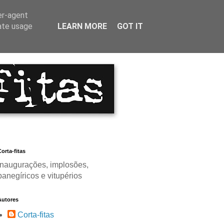
er-agent
rate usage
LEARN MORE
GOT IT
orta-fitas
Inaugurações, implosões,
panegíricos e vitupérios
Autores
Corta-fitas