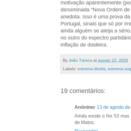
motivação aparentemente (po
denominada "Nova Ordem de A
anedota. Isso é uma prova da
Portugal, sinais que só por i
ainda alguém se aleija a sério
no outro do espectro partidári
inflação de doideira.
By
João Távora
at
agosto 13, 2020
Labels:
extrema-direita
,
extrema-es
19 comentários:
Anónimo
13 de agosto de
Ainda existe o No 53 mas 
de Matos.