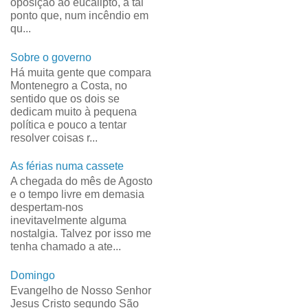
oposição ao eucalipto, a tal
ponto que, num incêndio em
qu...
Sobre o governo
Há muita gente que compara
Montenegro a Costa, no
sentido que os dois se
dedicam muito à pequena
política e pouco a tentar
resolver coisas r...
As férias numa cassete
A chegada do mês de Agosto
e o tempo livre em demasia
despertam-nos
inevitavelmente alguma
nostalgia. Talvez por isso me
tenha chamado a ate...
Domingo
Evangelho de Nosso Senhor
Jesus Cristo segundo São