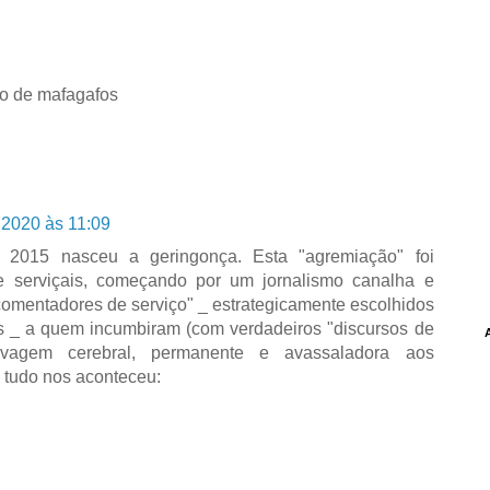
o de mafagafos
 2020 às 11:09
015 nasceu a geringonça. Esta "agremiação" foi
e serviçais, começando por um jornalismo canalha e
omentadores de serviço" _ estrategicamente escolhidos
s _ a quem incumbiram (com verdadeiros "discursos de
avagem cerebral, permanente e avassaladora aos
i tudo nos aconteceu: