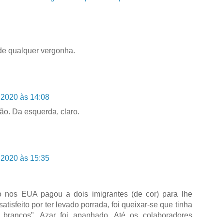
 de qualquer vergonha.
 2020 às 14:08
o. Da esquerda, claro.
 2020 às 15:35
 nos EUA pagou a dois imigrantes (de cor) para lhe
atisfeito por ter levado porrada, foi queixar-se que tinha
s brancos". Azar foi apanhado. Até os colaboradores