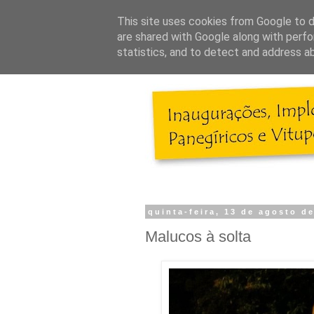
This site uses cookies from Google to de
are shared with Google along with perfo
statistics, and to detect and address a
quinta-feira, 13 de agosto d
Malucos à solta