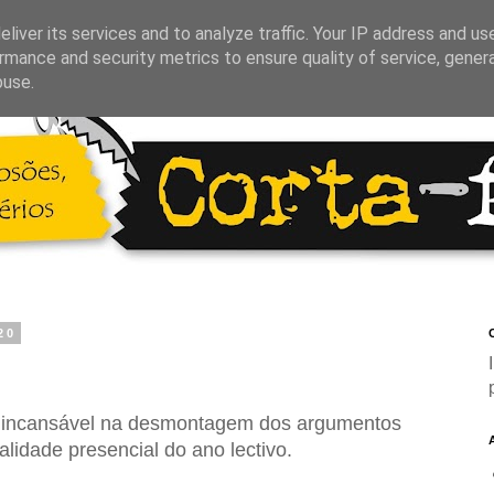
liver its services and to analyze traffic. Your IP address and us
rmance and security metrics to ensure quality of service, gene
buse.
20
C
do incansável na desmontagem dos argumentos
lidade presencial do ano lectivo.