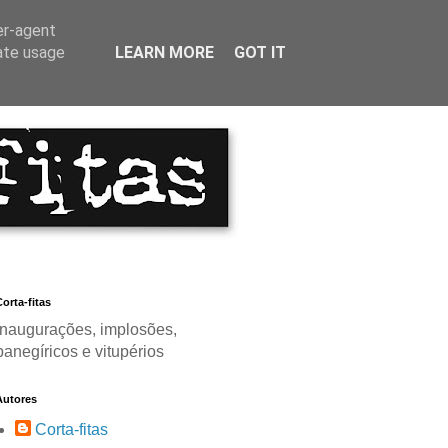
er-agent
rate usage
LEARN MORE
GOT IT
orta-fitas
Inaugurações, implosões,
panegíricos e vitupérios
Autores
Corta-fitas