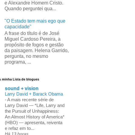
e Alexandre Homem Cristo.
Quando perguntei qua...
"O Estado tem mais ego que
capacidade"
A frase do título é de José
Miguel Cardoso Pereira, a
propósito de fogos e gestão
da paisagem. Helena Garrido,
pergunta, no mesmo
programa, ...
A minha Lista de blogues
sound + vision
Larry David + Barack Obama
-
A mais recente série de
Larry David — *Life, Larry and
the Pursuit of Unhappiness:
An Almost History of America*
(HBO) — apresenta, reiventa
e refaz em to...
Há 13 horas