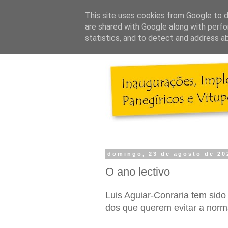
This site uses cookies from Google to de
are shared with Google along with perfo
statistics, and to detect and address a
domingo, 23 de agosto de 20
O ano lectivo
Luis Aguiar-Conraria tem si
dos que querem evitar a norma