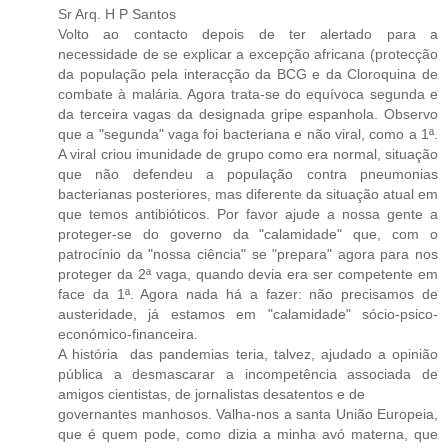
Sr Arq. H P Santos
Volto ao contacto depois de ter alertado para a
necessidade de se explicar a excepção africana (protecção
da população pela interacção da BCG e da Cloroquina de
combate à malária. Agora trata-se do equívoca segunda e
da terceira vagas da designada gripe espanhola. Observo
que a "segunda" vaga foi bacteriana e não viral, como a 1ª.
A viral criou imunidade de grupo como era normal, situação
que não defendeu a população contra pneumonias
bacterianas posteriores, mas diferente da situação atual em
que temos antibióticos. Por favor ajude a nossa gente a
proteger-se do governo da "calamidade" que, com o
patrocínio da "nossa ciência" se "prepara" agora para nos
proteger da 2ª vaga, quando devia era ser competente em
face da 1ª. Agora nada há a fazer: não precisamos de
austeridade, já estamos em "calamidade" sócio-psico-
económico-financeira.
A história das pandemias teria, talvez, ajudado a opinião
pública a desmascarar a incompetência associada de
amigos cientistas, de jornalistas desatentos e de
governantes manhosos. Valha-nos a santa União Europeia,
que é quem pode, como dizia a minha avó materna, que