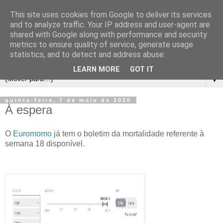
This site uses cookies from Google to deliver its services
and to analyze traffic. Your IP address and user-agent are
shared with Google along with performance and security
metrics to ensure quality of service, generate usage
statistics, and to detect and address abuse.
LEARN MORE
GOT IT
▼
quinta-feira, 7 de maio de 2020
À espera
O
Euromomo
já tem o boletim da mortalidade referente à
semana 18 disponível.