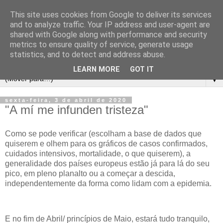
This site uses cookies from Google to deliver its services
and to analyze traffic. Your IP address and user-agent are
shared with Google along with performance and security
metrics to ensure quality of service, generate usage
statistics, and to detect and address abuse.
LEARN MORE
GOT IT
▼
sexta-feira, 3 de abril de 2020
"A mí me infunden tristeza"
Como se pode verificar (escolham a base de dados que
quiserem e olhem para os gráficos de casos confirmados,
cuidados intensivos, mortalidade, o que quiserem), a
generalidade dos países europeus estão já para lá do seu
pico, em pleno planalto ou a começar a descida,
independentemente da forma como lidam com a epidemia.
E no fim de Abril/ princípios de Maio, estará tudo tranquilo,