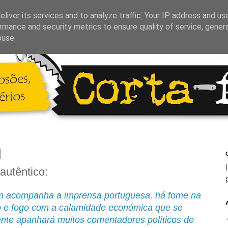
liver its services and to analyze traffic. Your IP address and us
rmance and security metrics to ensure quality of service, gene
buse.
C
autêntico:
m acompanha a imprensa portuguesa, há fome na
ro e fogo com a calamidade económica que se
ente apanhará muitos comentadores políticos de