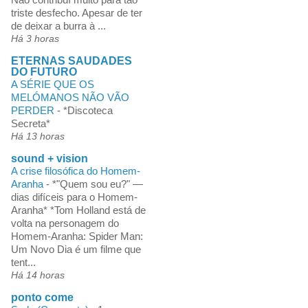
triste desfecho. Apesar de ter
de deixar a burra à ...
Há 3 horas
ETERNAS SAUDADES
DO FUTURO
A SÉRIE QUE OS
MELÓMANOS NÃO VÃO
PERDER
-
*Discoteca
Secreta*
Há 13 horas
sound + vision
A crise filosófica do Homem-
Aranha
-
*"Quem sou eu?" —
dias difíceis para o Homem-
Aranha* *Tom Holland está de
volta na personagem do
Homem-Aranha: Spider Man:
Um Novo Dia é um filme que
tent...
Há 14 horas
ponto come