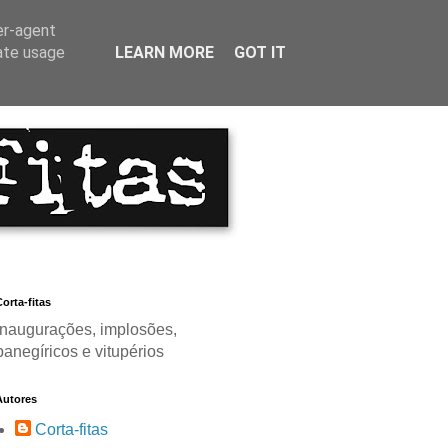
er-agent
rate usage
LEARN MORE
GOT IT
orta-fitas
Inaugurações, implosões,
panegíricos e vitupérios
Autores
Corta-fitas