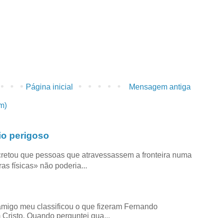
Página inicial
Mensagem antiga
m)
io perigoso
retou que pessoas que atravessassem a fronteira numa
as físicas» não poderia...
amigo meu classificou o que fizeram Fernando
risto. Quando perguntei qua...