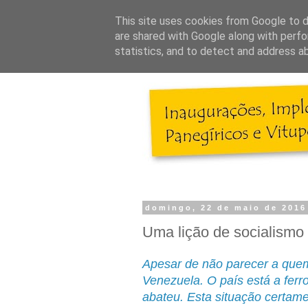
This site uses cookies from Google to de
are shared with Google along with perfo
statistics, and to detect and address a
domingo, 22 de maio de 2016
Uma lição de socialismo 
Apesar de não parecer a que
Venezuela. O país está a fer
abateu. Esta situação certam