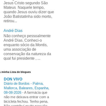
Jesus Cristo segundo São
Mateus Naquele tempo,
quando Jesus ouviu dizer que
João Batistatinha sido morto,
retirou...
André Dias
Não conheço pessoalmente
André Dias. Conheci-o
enquanto sócio da Montis,
uma associação de
conservação da natureza da
qual fui presidente , ...
A minha Lista de blogues
DON VIVO
Diário de Bordos - Palma,
Mallorca, Baleares, Espanha,
08-08-2026
-
A farmácia que
não me deixava entrar com a
bicicleta fechou. Tenho pena.
Não contribuí muito para tâo