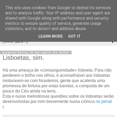
This site uses cookies from Google to deliver its services
and to analyze traffic. Your IP address and user-agent are
shared with Google along with performance and security
metrics to ensure quality of service, generate usage
statistics, and to detect and address abuse.
LEARN MORE
GOT IT
▼
quarta-feira, 6 de abril de 2016
Lisboetas, sim.
Há uma ameaça de «consanguinidade» lisboeta. Para não
perderem o brilho nos olhos, é aconselhável aos lisboetas
misturarem-se com forasteiros, gente que acalenta uma
promessa de fortuna por estas bandas, a conquista de um
pouco do Céu ainda na terra.
Esta e ouras melindrosas questões sobre os lisboetas serão
desenvolvidas por mim brevemente numa crónica
no jornal
i
.