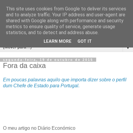
This site uses cookies from Google to deliver its services
and to analyze traffic. Your IP address and user-agent are
shared with Google along with performance and security
metrics to ensure quality of service, generate usage
statistics, and to detect and address abuse.
LEARN MORE
GOT IT
▼
segunda-feira, 19 de outubro de 2015
Fora da caixa
Em poucas palavras aquilo que importa dizer sobre o perfil
dum Chefe de Estado para Portugal.
O meu artigo no Diário Económico