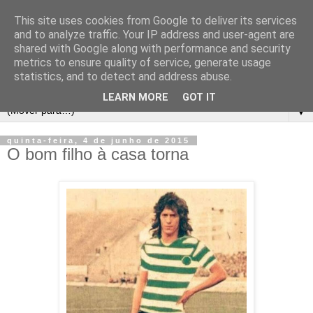
This site uses cookies from Google to deliver its services
and to analyze traffic. Your IP address and user-agent are
shared with Google along with performance and security
metrics to ensure quality of service, generate usage
statistics, and to detect and address abuse.
LEARN MORE
GOT IT
▼
quinta-feira, 4 de junho de 2015
O bom filho à casa torna