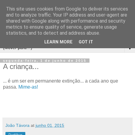
This site uses cookies from Google to deliver its services
and to analyze traffic. Your IP address and user-agent are
shared with Google along with performance and security
metrics to ensure quality of service, generate usage
statistics, and to detect and address abuse.
LEARN MORE
GOT IT
▼
segunda-feira, 1 de junho de 2015
A criança...
... é um ser em permanente extinção... a cada ano que
passa.
Mime-as!
João Távora
at
junho 01, 2015