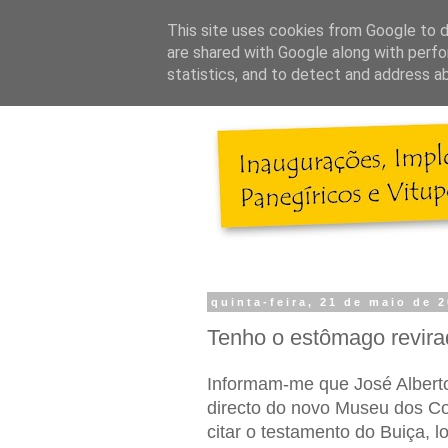
This site uses cookies from Google to de
are shared with Google along with perfo
statistics, and to detect and address a
quinta-feira, 21 de maio de 
Tenho o estômago revira
Informam-me que José Alberto
directo do novo Museu dos C
citar o testamento do Buiça, l