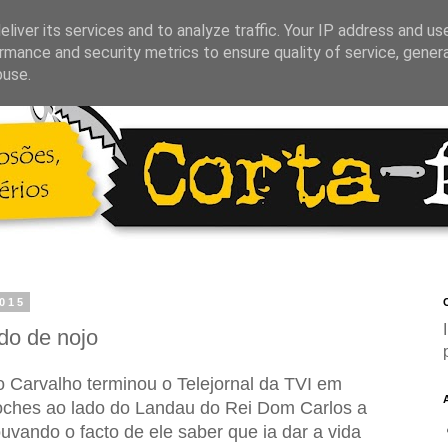
liver its services and to analyze traffic. Your IP address and us
rmance and security metrics to ensure quality of service, gene
buse.
2015
C
do de nojo
 Carvalho terminou o Telejornal da TVI em
oches ao lado do Landau do Rei Dom Carlos a
ouvando o facto de ele saber que ia dar a vida