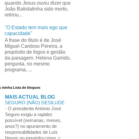
quando Jesus ouviu dizer que
João Batistatinha sido morto,
retirou...
"O Estado tem mais ego que
capacidade"
A frase do título é de José
Miguel Cardoso Pereira, a
propósito de fogos e gestão
da paisagem. Helena Garrido,
pergunta, no mesmo
programa, ...
A minha Lista de blogues
MAIS ACTUAL BLOG
SEGURO (NÃO) DESILUDE
-
O presidente António José
Seguro exigiu a rapidez
possível (semanas, meses,
anos?) no apuramento de
responsabilidades de Luís
Neves no inquérito-crime, c...