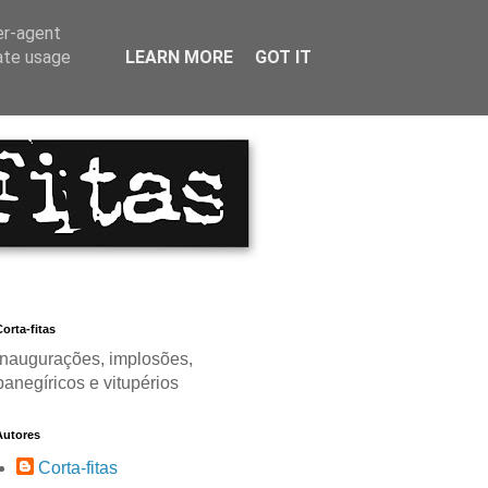
er-agent
rate usage
LEARN MORE
GOT IT
orta-fitas
Inaugurações, implosões,
panegíricos e vitupérios
Autores
Corta-fitas