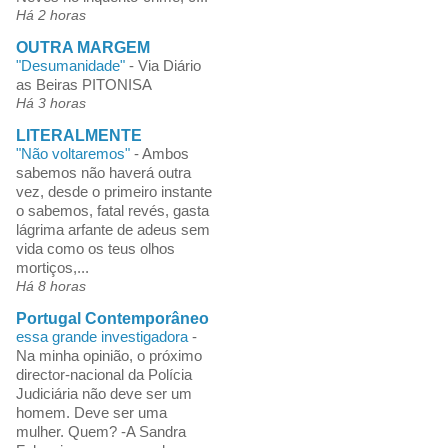
Há 2 horas
OUTRA MARGEM
"Desumanidade"
-
Via Diário
as Beiras PITONISA
Há 3 horas
LITERALMENTE
"Não voltaremos"
-
Ambos
sabemos não haverá outra
vez, desde o primeiro instante
o sabemos, fatal revés, gasta
lágrima arfante de adeus sem
vida como os teus olhos
mortiços,...
Há 8 horas
Portugal Contemporâneo
essa grande investigadora
-
Na minha opinião, o próximo
director-nacional da Polícia
Judiciária não deve ser um
homem. Deve ser uma
mulher. Quem? -A Sandra