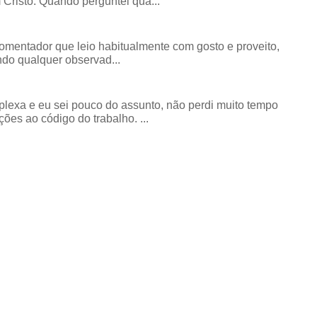
risto. Quando perguntei qua...
comentador que leio habitualmente com gosto e proveito,
do qualquer observad...
exa e eu sei pouco do assunto, não perdi muito tempo
ões ao código do trabalho. ...