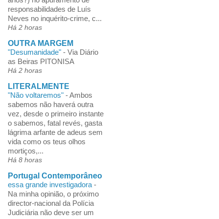
responsabilidades de Luís
Neves no inquérito-crime, c...
Há 2 horas
OUTRA MARGEM
"Desumanidade"
-
Via Diário
as Beiras PITONISA
Há 2 horas
LITERALMENTE
"Não voltaremos"
-
Ambos
sabemos não haverá outra
vez, desde o primeiro instante
o sabemos, fatal revés, gasta
lágrima arfante de adeus sem
vida como os teus olhos
mortiços,...
Há 8 horas
Portugal Contemporâneo
essa grande investigadora
-
Na minha opinião, o próximo
director-nacional da Polícia
Judiciária não deve ser um