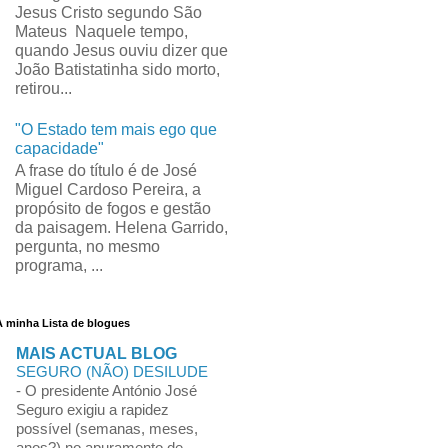
Jesus Cristo segundo São
Mateus Naquele tempo,
quando Jesus ouviu dizer que
João Batistatinha sido morto,
retirou...
"O Estado tem mais ego que
capacidade"
A frase do título é de José
Miguel Cardoso Pereira, a
propósito de fogos e gestão
da paisagem. Helena Garrido,
pergunta, no mesmo
programa, ...
A minha Lista de blogues
MAIS ACTUAL BLOG
SEGURO (NÃO) DESILUDE
-
O presidente António José
Seguro exigiu a rapidez
possível (semanas, meses,
anos?) no apuramento de