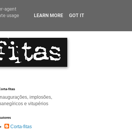
er-agent
rate usage
LEARN MORE
GOT IT
orta-fitas
Inaugurações, implosões,
panegíricos e vitupérios
Autores
Corta-fitas