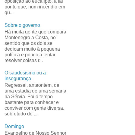
oposição ao eucalipto, a tal
ponto que, num incêndio em
qu...
Sobre o governo
Há muita gente que compara
Montenegro a Costa, no
sentido que os dois se
dedicam muito à pequena
política e pouco a tentar
resolver coisas r...
O saudosismo ou a
insegurança
Regressei, anteontem, de
uma estadia de uma semana
na Sérvia. Foi o tempo
bastante para conhecer e
conviver com gente diversa,
sobretudo de ...
Domingo
Evangelho de Nosso Senhor