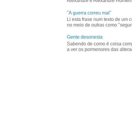
Alexandre e Alexandre Homem C
"A guerra correu mal"
Li esta frase num texto de um 
no meio de outras como "segun
Gente desonesta
Sabendo de como é coisa compl
a ver os pormenores das alteraç