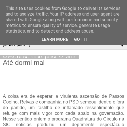
This site uses cookies from Google to deliver its services
and to analyze traffic. Your IP address and user-agent are
shared with Google along with performance and security
metrics to ensure quality of service, generate usage
statistics, and to detect and address abuse.
LEARN MORE
GOT IT
▼
sexta-feira, 13 de julho de 2012
Até dormi mal
A coisa era de esperar: a virulenta ascensão de Passos
Coelho, Relvas e companhia no PSD semeou, dentro e fora
do partido, um rastilho de inflamado ressentimento que
refulge com mais vigor com cada abalo na governação.
Nesse sentido ontem o programa Quadratura do Círculo na
SIC notícias produziu um deprimente espectáculo