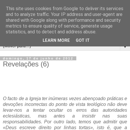
This site uses cookies from Google to deliver its services
and to analyze traffic. Your IP address and user-agent are
shared with Google along with performance and security
metrics to ensure quality of service, generate usage
statistics, and to detect and address abuse.
LEARN MORE
GOT IT
▼
domingo, 17 de junho de 2012
Revelações (6)
O facto de a Igreja ter inúmeras vezes abençoado práticas e
devoções incorrectas do ponto de vista teológico não deve
levar-nos a tentar ocultar os erros das autoridades
eclesiásticas, mas antes a insistir nas suas
responsabilidades. Por outro lado, temos que admitir que
«Deus escreve direito por linhas tortas», isto é, que a