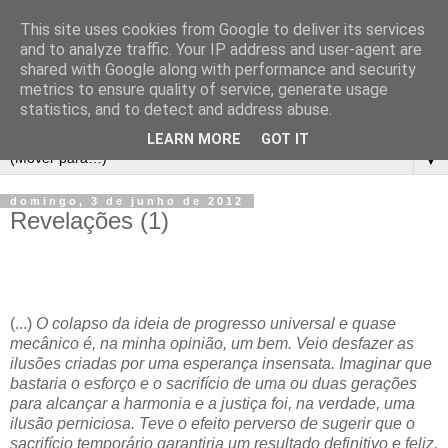
This site uses cookies from Google to deliver its services
and to analyze traffic. Your IP address and user-agent are
shared with Google along with performance and security
metrics to ensure quality of service, generate usage
statistics, and to detect and address abuse.
LEARN MORE
GOT IT
▼
domingo, 3 de junho de 2012
Revelações (1)
(...)
O colapso da ideia de progresso universal e quase
mecânico é, na minha opinião, um bem. Veio desfazer as
ilusões criadas por uma esperança insensata. Imaginar que
bastaria o esforço e o sacrifício de uma ou duas gerações
para alcançar a harmonia e a justiça foi, na verdade, uma
ilusão perniciosa. Teve o efeito perverso de sugerir que o
sacrifício temporário garantiria um resultado definitivo e feliz.