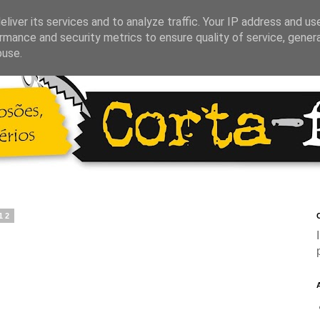
liver its services and to analyze traffic. Your IP address and us
rmance and security metrics to ensure quality of service, gene
buse.
12
C