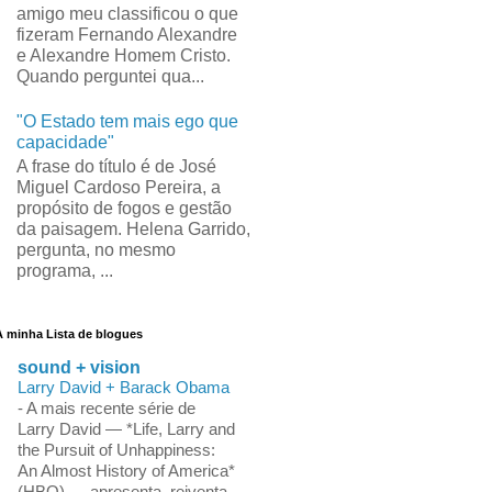
amigo meu classificou o que
fizeram Fernando Alexandre
e Alexandre Homem Cristo.
Quando perguntei qua...
"O Estado tem mais ego que
capacidade"
A frase do título é de José
Miguel Cardoso Pereira, a
propósito de fogos e gestão
da paisagem. Helena Garrido,
pergunta, no mesmo
programa, ...
A minha Lista de blogues
sound + vision
Larry David + Barack Obama
-
A mais recente série de
Larry David — *Life, Larry and
the Pursuit of Unhappiness:
An Almost History of America*
(HBO) — apresenta, reiventa