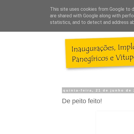
This site uses cookies from Google to de
are shared with Google along with perfo
statistics, and to detect and address a
quinta-feira, 21 de junho de
De peito feito!