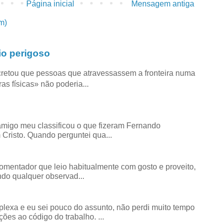
Página inicial
Mensagem antiga
m)
io perigoso
retou que pessoas que atravessassem a fronteira numa
as físicas» não poderia...
amigo meu classificou o que fizeram Fernando
risto. Quando perguntei qua...
comentador que leio habitualmente com gosto e proveito,
do qualquer observad...
exa e eu sei pouco do assunto, não perdi muito tempo
ões ao código do trabalho. ...