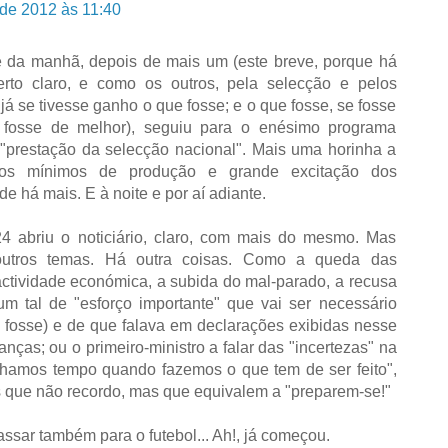
 de 2012 às 11:40
e da manhã, depois de mais um (este breve, porque há
aberto claro, e como os outros, pela selecção e pelos
já se tivesse ganho o que fosse; e o que fosse, se fosse
fosse de melhor), seguiu para o enésimo programa
 "prestação da selecção nacional". Mais uma horinha a
tos mínimos de produção e grande excitação dos
de há mais. E à noite e por aí adiante.
 abriu o noticiário, claro, com mais do mesmo. Mas
outros temas. Há outra coisas. Como a queda das
actividade económica, a subida do mal-parado, a recusa
um tal de "esforço importante" que vai ser necessário
 fosse) e de que falava em declarações exibidas nesse
nanças; ou o primeiro-ministro a falar das "incertezas" na
nhamos tempo quando fazemos o que tem de ser feito",
cas que não recordo, mas que equivalem a "preparem-se!"
sar também para o futebol... Ah!, já começou.