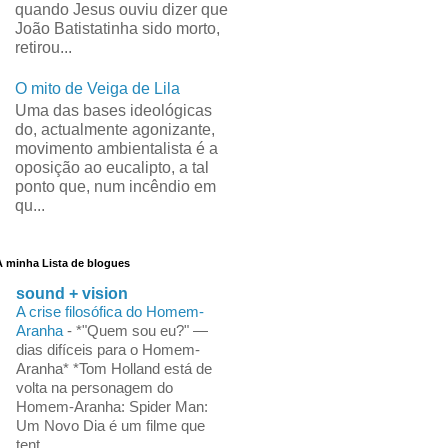
quando Jesus ouviu dizer que
João Batistatinha sido morto,
retirou...
O mito de Veiga de Lila
Uma das bases ideológicas
do, actualmente agonizante,
movimento ambientalista é a
oposição ao eucalipto, a tal
ponto que, num incêndio em
qu...
A minha Lista de blogues
sound + vision
A crise filosófica do Homem-
Aranha
-
*"Quem sou eu?" —
dias difíceis para o Homem-
Aranha* *Tom Holland está de
volta na personagem do
Homem-Aranha: Spider Man:
Um Novo Dia é um filme que
tent...