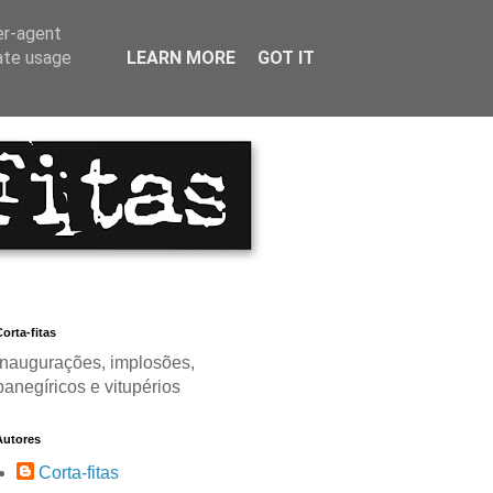
er-agent
rate usage
LEARN MORE
GOT IT
orta-fitas
Inaugurações, implosões,
panegíricos e vitupérios
Autores
Corta-fitas