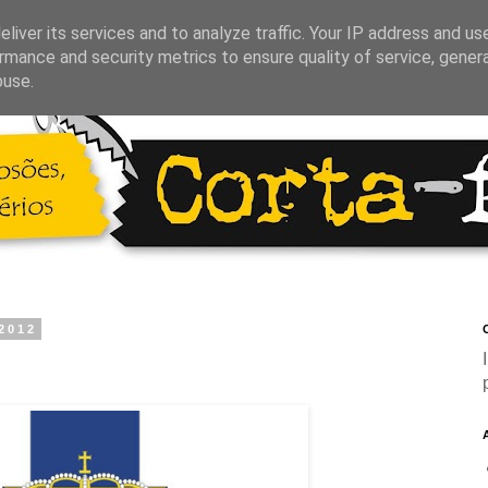
liver its services and to analyze traffic. Your IP address and us
rmance and security metrics to ensure quality of service, gene
buse.
 2012
C