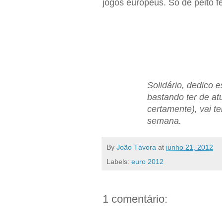
jogos europeus. Só de peito f
Solidário, dedico 
bastando ter de at
certamente), vai t
semana.
By
João Távora
at
junho 21, 2012
Labels:
euro 2012
1 comentário: