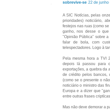
sobrevive-se
22 de junho
A SIC Notícias, pelas onz
prioridades) noticiário, 
festejos nas ruas (como se 
ganho, nos desse o que 
"Opinião Pública" sobre a
falar de bola, com cus
telespectadores. Logo à tar
Pela mesma hora a TVI 24
depois lá passou para 
exportações, a quebra da 
de crédito pelos bancos, 
(como se o presente o não
noticiário o ministro das fi
Europa e a dizer que "ga
entre outras frases criptí
Mas não deve demorar a pas