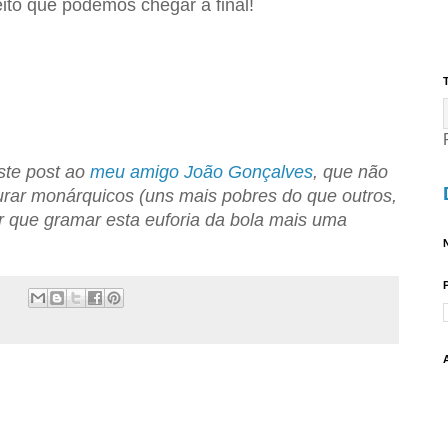
eito que podemos chegar à final!
T
este post ao
meu amigo João Gonçalves
, que não
urar monárquicos (uns mais pobres do que outros,
er que gramar esta euforia da bola mais uma
N