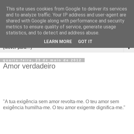
This site uses cookies from Google to deliver its services
and to analyze traffic. Your IP address and user-agent are
shared with Google along with performance and security
metrics to ensure quality of service, generate usage
statistics, and to detect and address abuse.
LEARN MORE
GOT IT
▼
quarta-feira, 23 de maio de 2012
Amor verdadeiro
"A tua exigência sem amor revolta-me. O teu amor sem
exigência humilha-me. O teu amor exigente dignifica-me."