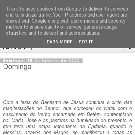
This site uses cookies from Google to deliver its services
and to analyze traffic. Your IP address and user-agent are
shared with Google along with performance and security
metrics to ensure quality of service, generate usage
statistics, and to detect and address abuse.
LEARN MORE
GOT IT
▼
domingo, 15 de janeiro de 2012
Domingo
Com a festa do Baptismo de Jesus continua o ciclo das
manifestações do Senhor, que começou no Natal com o
nascimento do Verbo encarnado em Belém, contemplado
por Maria, José e os pastores na humildade do presépio, e
que teve uma etapa importante na Epifania, quando o
Messias, através dos Magos, se manifestou a todas as