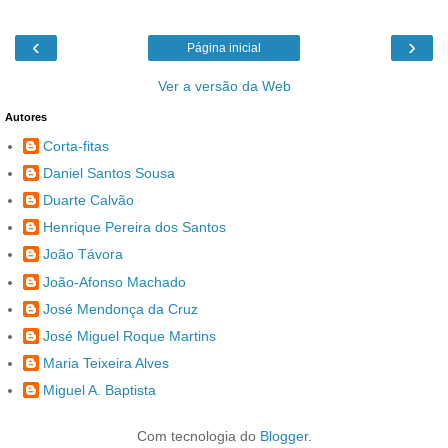
‹
›
Página inicial
Ver a versão da Web
Autores
Corta-fitas
Daniel Santos Sousa
Duarte Calvão
Henrique Pereira dos Santos
João Távora
João-Afonso Machado
José Mendonça da Cruz
José Miguel Roque Martins
Maria Teixeira Alves
Miguel A. Baptista
Com tecnologia do
Blogger
.