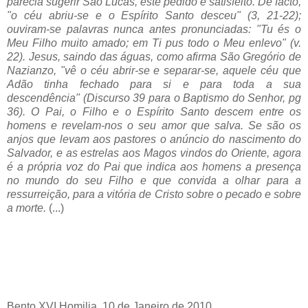
parecia sugerir São Lucas, este pedido é satisfeito. De facto,
"o céu abriu-se e o Espírito Santo desceu" (3, 21-22);
ouviram-se palavras nunca antes pronunciadas: "Tu és o
Meu Filho muito amado; em Ti pus todo o Meu enlevo" (v.
22). Jesus, saindo das águas, como afirma São Gregório de
Nazianzo, "vê o céu abrir-se e separar-se, aquele céu que
Adão tinha fechado para si e para toda a sua
descendência" (Discurso 39 para o Baptismo do Senhor, pg
36). O Pai, o Filho e o Espírito Santo descem entre os
homens e revelam-nos o seu amor que salva. Se são os
anjos que levam aos pastores o anúncio do nascimento do
Salvador, e as estrelas aos Magos vindos do Oriente, agora
é a própria voz do Pai que indica aos homens a presença
no mundo do seu Filho e que convida a olhar para a
ressurreição, para a vitória de Cristo sobre o pecado e sobre
a morte.
(...)
Bento XVI Homilia, 10 de Janeiro de 2010