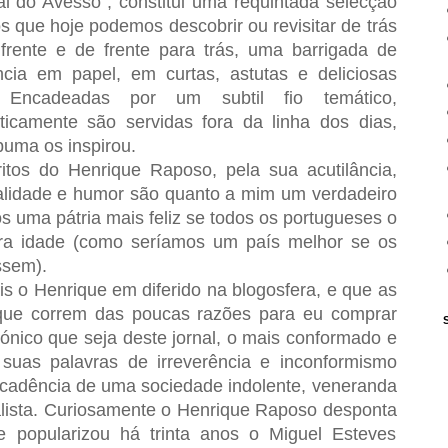
al do Avesso”, constitui uma requintada selecção
os que hoje podemos descobrir ou revisitar de trás
frente e de frente para trás, uma barrigada de
ência em papel, em curtas, astutas e deliciosas
 Encadeadas por um subtil fio temático,
ticamente são servidas fora da linha dos dias,
puma os inspirou.
itos do Henrique Raposo, pela sua acutilância,
alidade e humor são quanto a mim um verdadeiro
s uma pátria mais feliz se todos os portugueses o
ra idade (como seríamos um país melhor se os
ssem).
o Henrique em diferido na blogosfera, e que as
 que correm das poucas razões para eu comprar
irónico que seja deste jornal, o mais conformado e
 suas palavras de irreverência e inconformismo
decadência de uma sociedade indolente, veneranda
alista. Curiosamente o Henrique Raposo desponta
popularizou há trinta anos o Miguel Esteves