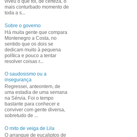
viveu o que foi, de certeza, o
mais conturbado momento de
toda a s...
Sobre o governo
Há muita gente que compara
Montenegro a Costa, no
sentido que os dois se
dedicam muito à pequena
política e pouco a tentar
resolver coisas r...
O saudosismo ou a
insegurança
Regressei, anteontem, de
uma estadia de uma semana
na Sérvia. Foi o tempo
bastante para conhecer e
conviver com gente diversa,
sobretudo de ...
O mito de veiga de Lila
O arranque de eucaliptos de