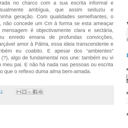
ada no charco com a sua escrita informal e
sualmente ambígua, que assim seduziu e
inha geração. Com qualidades semelhantes, o
so, não concede um Cm à forma se esta ameaçar
T
mensagem é objectivamente clara e sectária,
eu enredo emana de profundas convicções,
rçável amor à Pátria, essa ideia transcendente e
ambém eu coabito. E apesar dos “ambientes”
 (?), algo de fundamental nos une: também eu vi
o meu pai. E não há nada nas pessoas ou escrita
N
 do que o reflexo duma alma bem-amada.
11