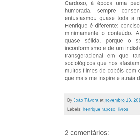
Cardoso, à época uma pedr
humorada, sempre consen
entusiasmou quase toda a m
Henrique é diferente: conci
minimamente o conteúdo. A 
quase sólida, porque o s
inconformismo e de um indisfa
transgeracional em que t
sociológicos que nos afastam
muitos filmes de cobóis com 
que mais me inspire e atraia
By
João Távora
at
novembro 13, 20
Labels:
henrique raposo
,
livros
2 comentários: