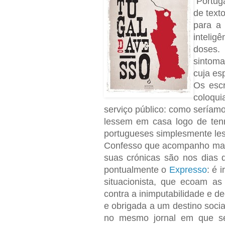
“Portug
de text
para a 
intelig
doses.
sintoma
cuja es
Os escr
coloqui
serviço público: como seríamo
lessem em casa logo de ten
portugueses simplesmente le
Confesso que acompanho mais 
suas crónicas são nos dias
pontualmente o
Expresso
: é 
situacionista, que ecoam as
contra a inimputabilidade e 
e obrigada a um destino soci
no mesmo jornal em que se 