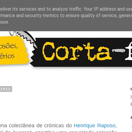
liver its services and to analyze traffic. Your IP address and us
rmance and security metrics to ensure quality of service, gene
buse.
 2011
C
na colectânea de crónicas do
Henrique Raposo
,