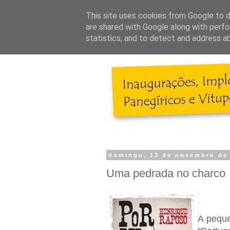
This site uses cookies from Google to de
are shared with Google along with perfo
statistics, and to detect and address a
domingo, 13 de novembro de
Uma pedrada no charco
A peque