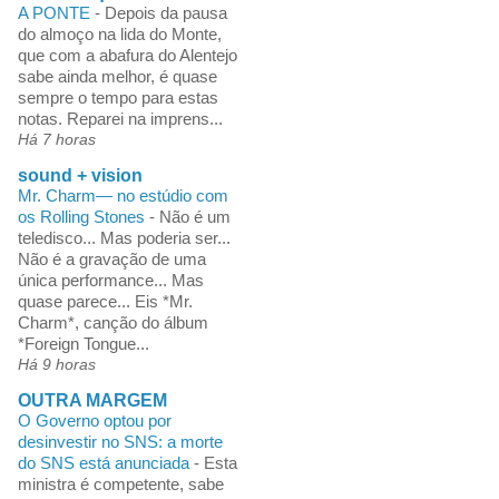
A PONTE
-
Depois da pausa
do almoço na lida do Monte,
que com a abafura do Alentejo
sabe ainda melhor, é quase
sempre o tempo para estas
notas. Reparei na imprens...
Há 7 horas
sound + vision
Mr. Charm— no estúdio com
os Rolling Stones
-
Não é um
teledisco... Mas poderia ser...
Não é a gravação de uma
única performance... Mas
quase parece... Eis *Mr.
Charm*, canção do álbum
*Foreign Tongue...
Há 9 horas
OUTRA MARGEM
O Governo optou por
desinvestir no SNS: a morte
do SNS está anunciada
-
Esta
ministra é competente, sabe