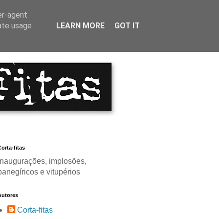
er-agent
rate usage
LEARN MORE
GOT IT
orta-fitas
Inaugurações, implosões,
panegíricos e vitupérios
Autores
Corta-fitas