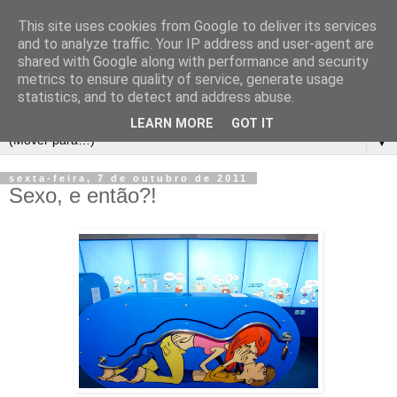
This site uses cookies from Google to deliver its services
and to analyze traffic. Your IP address and user-agent are
shared with Google along with performance and security
metrics to ensure quality of service, generate usage
statistics, and to detect and address abuse.
LEARN MORE
GOT IT
▼
sexta-feira, 7 de outubro de 2011
Sexo, e então?!