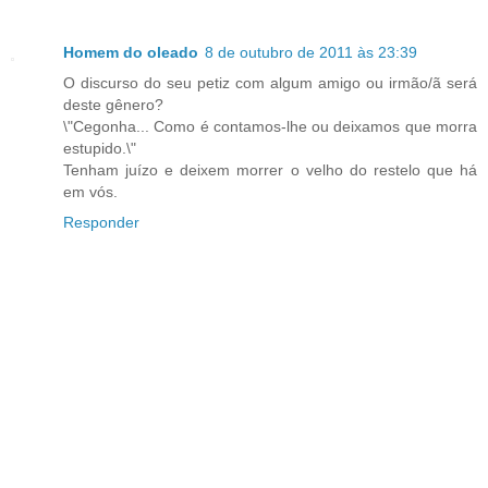
Homem do oleado
8 de outubro de 2011 às 23:39
O discurso do seu petiz com algum amigo ou irmão/ã será
deste gênero?
\"Cegonha... Como é contamos-lhe ou deixamos que morra
estupido.\"
Tenham juízo e deixem morrer o velho do restelo que há
em vós.
Responder