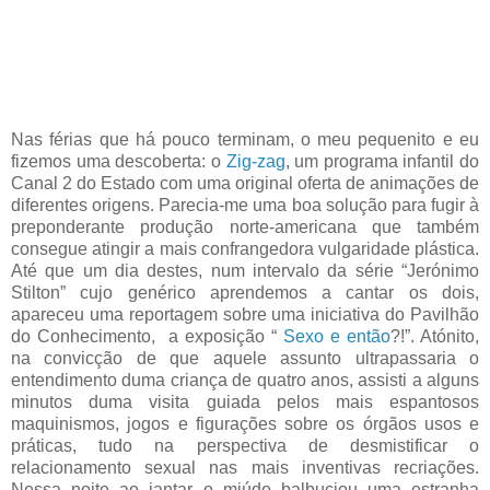
Nas férias que há pouco terminam, o meu pequenito e eu
fizemos uma descoberta: o
Zig-zag
, um programa infantil do
Canal 2 do Estado com uma original oferta de animações de
diferentes origens. Parecia-me uma boa solução para fugir à
preponderante produção norte-americana que também
consegue atingir a mais confrangedora vulgaridade plástica.
Até que um dia destes, num intervalo da série “Jerónimo
Stilton” cujo genérico aprendemos a cantar os dois,
apareceu uma reportagem sobre uma iniciativa do Pavilhão
do Conhecimento, a exposição “
Sexo e então
?!”. Atónito,
na convicção de que aquele assunto ultrapassaria o
entendimento duma criança de quatro anos, assisti a alguns
minutos duma visita guiada pelos mais espantosos
maquinismos, jogos e figurações sobre os órgãos usos e
práticas, tudo na perspectiva de desmistificar o
relacionamento sexual nas mais inventivas recriações.
Nessa noite ao jantar o miúdo balbuciou uma estranha