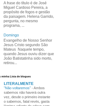
A frase do título é de José
Miguel Cardoso Pereira, a
propósito de fogos e gestão
da paisagem. Helena Garrido,
pergunta, no mesmo
programa, ...
Domingo
Evangelho de Nosso Senhor
Jesus Cristo segundo São
Mateus Naquele tempo,
quando Jesus ouviu dizer que
João Batistatinha sido morto,
retirou...
A minha Lista de blogues
LITERALMENTE
"Não voltaremos"
-
Ambos
sabemos não haverá outra
vez, desde o primeiro instante
o sabemos, fatal revés, gasta
lágrima arfante de adeus sem