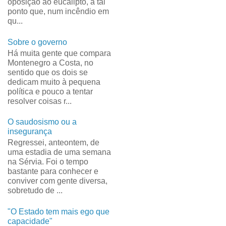
oposição ao eucalipto, a tal
ponto que, num incêndio em
qu...
Sobre o governo
Há muita gente que compara
Montenegro a Costa, no
sentido que os dois se
dedicam muito à pequena
política e pouco a tentar
resolver coisas r...
O saudosismo ou a
insegurança
Regressei, anteontem, de
uma estadia de uma semana
na Sérvia. Foi o tempo
bastante para conhecer e
conviver com gente diversa,
sobretudo de ...
"O Estado tem mais ego que
capacidade"