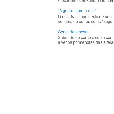
Alexandre e Alexandre Homem C
"A guerra correu mal"
Li esta frase num texto de um 
no meio de outras como "segun
Gente desonesta
Sabendo de como é coisa compl
a ver os pormenores das alteraç