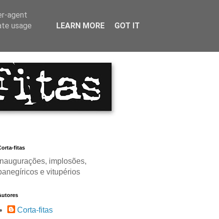
er-agent
rate usage
LEARN MORE
GOT IT
orta-fitas
Inaugurações, implosões,
panegíricos e vitupérios
Autores
Corta-fitas