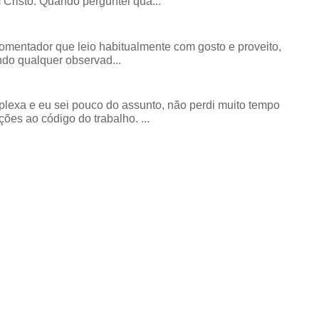
risto. Quando perguntei qua...
comentador que leio habitualmente com gosto e proveito,
do qualquer observad...
exa e eu sei pouco do assunto, não perdi muito tempo
ões ao código do trabalho. ...