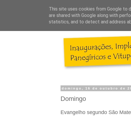
This site uses cookies from Google to de
are shared with Google along with perfo
statistics, and to detect and address a
domingo, 16 de outubro de 2
Domingo
Evangelho segundo São Mate