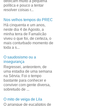
dedicam muito à pequena
política e pouco a tentar
resolver coisas r...
Nos velhos tempos do PREC
Há cinquenta e um anos,
neste dia 4 de Agosto, a
minha terra de Famalicão
viveu o que foi, de certeza, o
mais conturbado momento de
toda a s...
O saudosismo ou a
insegurança
Regressei, anteontem, de
uma estadia de uma semana
na Sérvia. Foi o tempo
bastante para conhecer e
conviver com gente diversa,
sobretudo de ...
O mito de veiga de Lila
O arranque de eucaliptos de