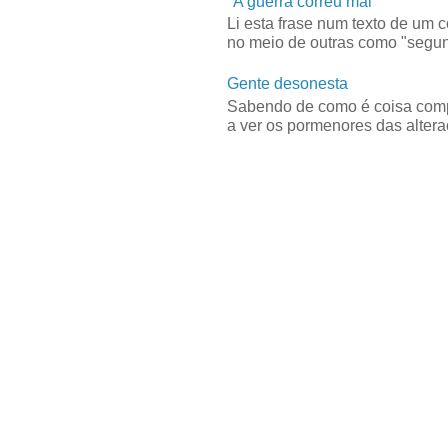
"A guerra correu mal"
Li esta frase num texto de um 
no meio de outras como "segun
Gente desonesta
Sabendo de como é coisa compl
a ver os pormenores das alteraç