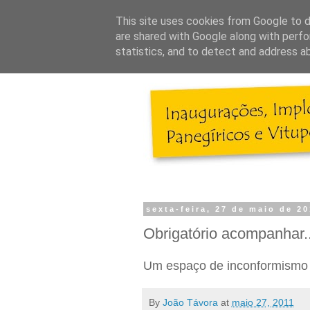
This site uses cookies from Google to de
are shared with Google along with perfo
statistics, and to detect and address a
sexta-feira, 27 de maio de 20
Obrigatório acompanhar..
Um espaço de inconformismo 
By
João Távora
at
maio 27, 2011