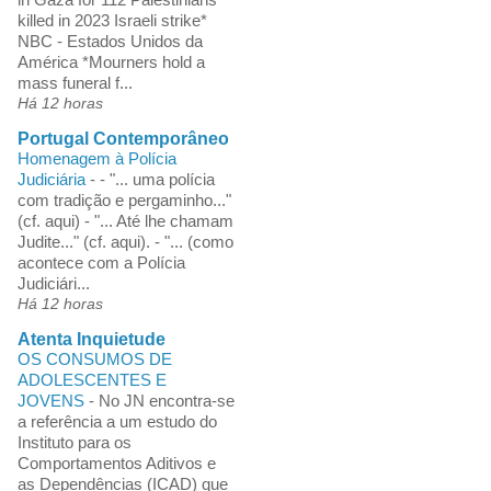
killed in 2023 Israeli strike*
NBC - Estados Unidos da
América *Mourners hold a
mass funeral f...
Há 12 horas
Portugal Contemporâneo
Homenagem à Polícia
Judiciária
-
- "... uma polícia
com tradição e pergaminho..."
(cf. aqui) - "... Até lhe chamam
Judite..." (cf. aqui). - "... (como
acontece com a Polícia
Judiciári...
Há 12 horas
Atenta Inquietude
OS CONSUMOS DE
ADOLESCENTES E
JOVENS
-
No JN encontra-se
a referência a um estudo do
Instituto para os
Comportamentos Aditivos e
as Dependências (ICAD) que