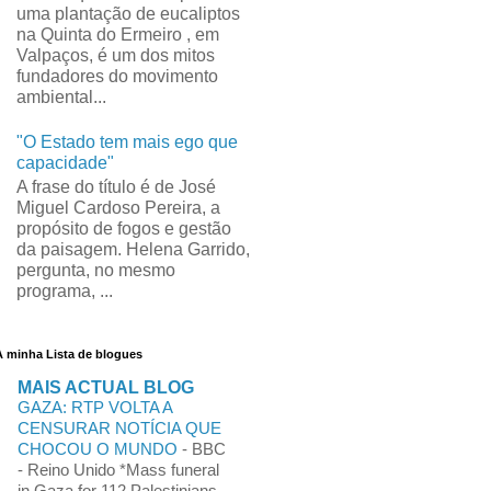
uma plantação de eucaliptos
na Quinta do Ermeiro , em
Valpaços, é um dos mitos
fundadores do movimento
ambiental...
"O Estado tem mais ego que
capacidade"
A frase do título é de José
Miguel Cardoso Pereira, a
propósito de fogos e gestão
da paisagem. Helena Garrido,
pergunta, no mesmo
programa, ...
A minha Lista de blogues
MAIS ACTUAL BLOG
GAZA: RTP VOLTA A
CENSURAR NOTÍCIA QUE
CHOCOU O MUNDO
-
BBC
- Reino Unido *Mass funeral
in Gaza for 112 Palestinians