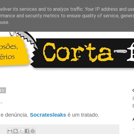
liver its services and to analyze traffic. Your IP address and us
rmance and security metrics to ensure quality of service, gene
buse.
11
C
.
e denúncia.
Socratesleaks
é um tratado.