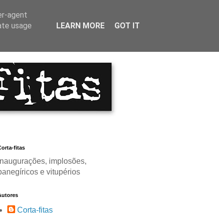
er-agent
rate usage
LEARN MORE
GOT IT
orta-fitas
Inaugurações, implosões,
panegíricos e vitupérios
Autores
Corta-fitas