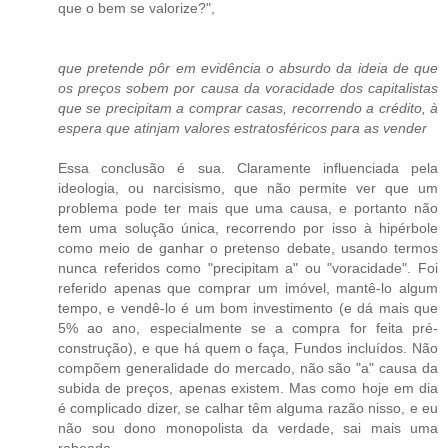
que o bem se valorize?",
que pretende pôr em evidência o absurdo da ideia de que
os preços sobem por causa da voracidade dos capitalistas
que se precipitam a comprar casas, recorrendo a crédito, à
espera que atinjam valores estratosféricos para as vender
Essa conclusão é sua. Claramente influenciada pela
ideologia, ou narcisismo, que não permite ver que um
problema pode ter mais que uma causa, e portanto não
tem uma solução única, recorrendo por isso à hipérbole
como meio de ganhar o pretenso debate, usando termos
nunca referidos como "precipitam a" ou "voracidade". Foi
referido apenas que comprar um imóvel, mantê-lo algum
tempo, e vendê-lo é um bom investimento (e dá mais que
5% ao ano, especialmente se a compra for feita pré-
construção), e que há quem o faça, Fundos incluídos. Não
compõem generalidade do mercado, não são "a" causa da
subida de preços, apenas existem. Mas como hoje em dia
é complicado dizer, se calhar têm alguma razão nisso, e eu
não sou dono monopolista da verdade, sai mais uma
rabeada.