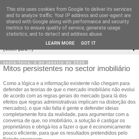
This site uses cookies from Google to deliver its services
and to analyze traffic. Your IP address and user-agent are
shared with Google along with performance and security
metrics to ensure quality of service, generate usage
statistics, and to detect and address abuse.
LEARN MORE
GOT IT
▼
sexta-feira, 2 de janeiro de 2026
Mitos persistentes no sector imobiliário
Como a lógica e a informação existente não chegam para
defender as teorias de que o mercado imobiliário não evolui
de acordo com as regras gerais do mercado (para lá dos
efeitos que regras administrativas implicam na distorção dos
mercados), o que não falta é gente e defender ideias
completamente fora da realidade, para argumentar com a
conversa de que, no imobiliário, a solução é castigar os
proprietários e obrigá-los a fazer o que é economicamente
pouco eficiente, para que os resultados pretendidos pelo