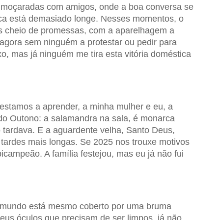
almoçaradas com amigos, onde a boa conversa se
ca está demasiado longe. Nesses momentos, o
os cheio de promessas, com a aparelhagem a
gora sem ninguém a protestar ou pedir para
, mas já ninguém me tira esta vitória doméstica
 estamos a aprender, a minha mulher e eu, a
do Outono: a salamandra na sala, é monarca
 tardava. E a aguardente velha, Santo Deus,
 tardes mais longas. Se 2025 nos trouxe motivos
bicampeão. A família festejou, mas eu já não fui
 o mundo está mesmo coberto por uma bruma
eus óculos que precisam de ser limpos, já não