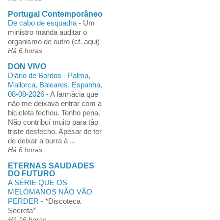
Portugal Contemporâneo
De cabo de esquadra
-
Um
ministro manda auditar o
organismo de outro (cf. aqui)
Há 6 horas
DON VIVO
Diário de Bordos - Palma,
Mallorca, Baleares, Espanha,
08-08-2026
-
A farmácia que
não me deixava entrar com a
bicicleta fechou. Tenho pena.
Não contribuí muito para tâo
triste desfecho. Apesar de ter
de deixar a burra à ...
Há 6 horas
ETERNAS SAUDADES
DO FUTURO
A SÉRIE QUE OS
MELÓMANOS NÃO VÃO
PERDER
-
*Discoteca
Secreta*
Há 16 horas