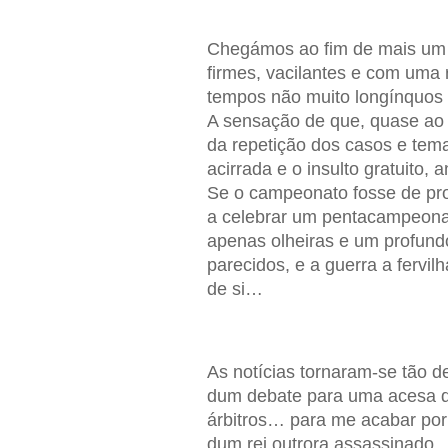
Chegámos ao fim de mais um
firmes, vacilantes e com uma r
tempos não muito longínquos 
A sensação de que, quase ao
da repetição dos casos e tema
acirrada e o insulto gratuito,
Se o campeonato fosse de pro
a celebrar um pentacampeonat
apenas olheiras e um profundo
parecidos, e a guerra a fervilh
de si…
As notícias tornaram-se tão d
dum debate para uma acesa d
árbitros… para me acabar por 
dum rei outrora assassinado.