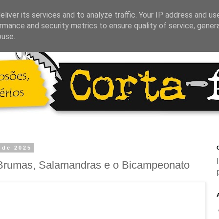
liver its services and to analyze traffic. Your IP address and us
rmance and security metrics to ensure quality of service, gene
buse.
 de 2025
C
 Brumas, Salamandras e o Bicampeonato