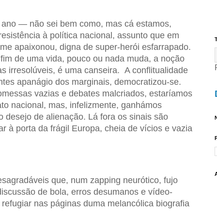
 ano — não sei bem como, mas cá estamos,
esistência à política nacional, assunto que em
T
me apaixonou, digna de super-herói esfarrapado.
 fim de uma vida, pouco ou nada muda, a noção
s irresolúveis, é uma canseira. A conflitualidade
 antes apanágio dos marginais, democratizou-se.
messas vazias e debates malcriados, estaríamos
o nacional, mas, infelizmente, ganhámos
 desejo de alienação. Lá fora os sinais são
N
ar à porta da frágil Europa, cheia de vícios e vazia
esagradáveis que, num zapping neurótico, fujo
iscussão de bola, erros desumanos e vídeo-
refugiar nas páginas duma melancólica biografia