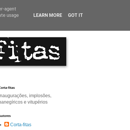
er-agent
rate usage
LEARN MORE
GOT IT
orta-fitas
Inaugurações, implosões,
panegíricos e vitupérios
Autores
Corta-fitas