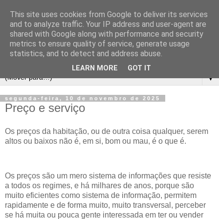
This site uses cookies from Google to deliver its services
and to analyze traffic. Your IP address and user-agent are
shared with Google along with performance and security
metrics to ensure quality of service, generate usage
statistics, and to detect and address abuse.
LEARN MORE
GOT IT
▼
segunda-feira, 10 de novembro de 2025
Preço e serviço
Os preços da habitação, ou de outra coisa qualquer, serem
altos ou baixos não é, em si, bom ou mau, é o que é.
Os preços são um mero sistema de informações que resiste
a todos os regimes, e há milhares de anos, porque são
muito eficientes como sistema de informação, permitem
rapidamente e de forma muito, muito transversal, perceber
se há muita ou pouca gente interessada em ter ou vender