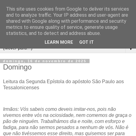
This site uses cookies from Google to deliver its services
and to analyze traffic. Your IP address and user-agent are
shared with Google along with performance and security
metrics to ensure quality of service, generate usage
statistics, and to detect and address abuse.
LEARN MORE
GOT IT
▼
domingo, 16 de novembro de 2025
Domingo
Leitura da Segunda Epístola do apóstolo São Paulo
aos
Tessalonicenses
Irmãos: Vós sabeis como deveis imitar-nos, pois não
vivemos entre vós na ociosidade, nem comemos de graça o
pão de ninguém. Trabalhámos dia e noite, com esforço e
fadiga, para não sermos pesados a nenhum de vós. Não é
que não tivéssemos esse direito, mas quisemos ser para