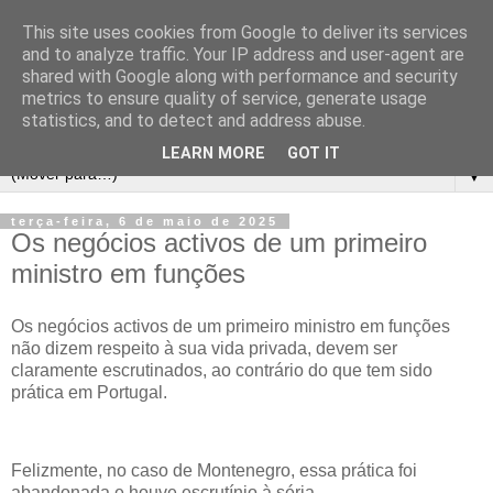
This site uses cookies from Google to deliver its services
and to analyze traffic. Your IP address and user-agent are
shared with Google along with performance and security
metrics to ensure quality of service, generate usage
statistics, and to detect and address abuse.
LEARN MORE
GOT IT
▼
terça-feira, 6 de maio de 2025
Os negócios activos de um primeiro
ministro em funções
Os negócios activos de um primeiro ministro em funções
não dizem respeito à sua vida privada, devem ser
claramente escrutinados, ao contrário do que tem sido
prática em Portugal.
Felizmente, no caso de Montenegro, essa prática foi
abandonada e houve escrutínio à séria.