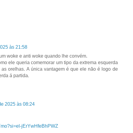
025 às 21:58
 um woke e anti woke quando lhe convém.
como ele queria comemorar um tipo da extrema esquerda
 as orelhas. A única vantagem é que ele não é logo de
rda á partida.
de 2025 às 08:24
2DTmo?si=el-jErYwHfeBhPWZ