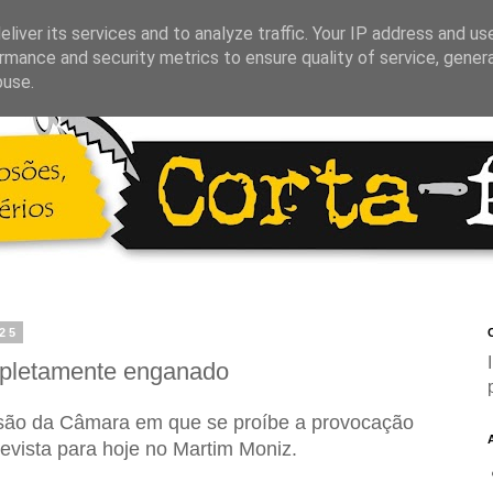
liver its services and to analyze traffic. Your IP address and us
rmance and security metrics to ensure quality of service, gene
buse.
025
C
pletamente enganado
ão da Câmara em que se proíbe a provocação
evista para hoje no Martim Moniz.