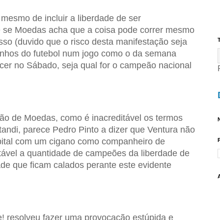
mesmo de incluir a liberdade de ser
e se Moedas acha que a coisa pode correr mesmo
isso (duvido que o risco desta manifestação seja
T
inhos do futebol num jogo como o da semana
cer no Sábado, seja qual for o campeão nacional
são de Moedas, como é inacreditável os termos
N
utandi, parece Pedro Pinto a dizer que Ventura não
pital com um cigano como companheiro de
itável a quantidade de campeões da liberdade de
dade que ficam calados perante este evidente
e! resolveu fazer uma provocação estúpida e