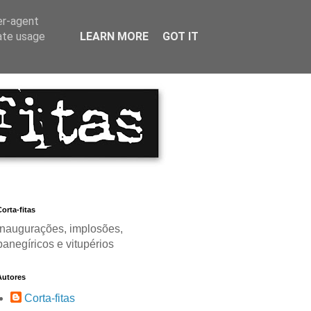
er-agent
rate usage
LEARN MORE
GOT IT
orta-fitas
Inaugurações, implosões,
panegíricos e vitupérios
Autores
Corta-fitas