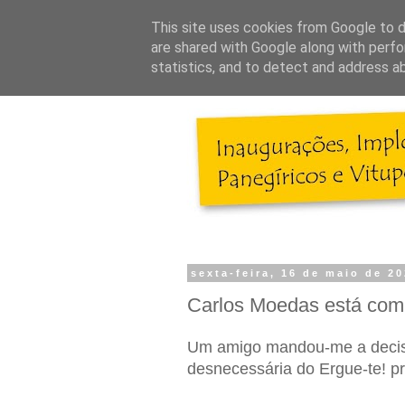
This site uses cookies from Google to de
are shared with Google along with perfo
statistics, and to detect and address a
sexta-feira, 16 de maio de 2
Carlos Moedas está com
Um amigo mandou-me a decis
desnecessária do Ergue-te! pr