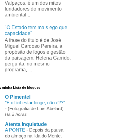
Valpaços, é um dos mitos
fundadores do movimento
ambiental...
"O Estado tem mais ego que
capacidade"
A frase do título é de José
Miguel Cardoso Pereira, a
propósito de fogos e gestão
da paisagem. Helena Garrido,
pergunta, no mesmo
programa, ...
A minha Lista de blogues
O Pimentel
"É difícil estar longe, não é??"
-
(Fotografia de Luís Abélard)
Há 2 horas
Atenta Inquietude
A PONTE
-
Depois da pausa
do almoço na lida do Monte,