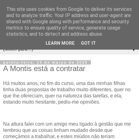
This site uses cookies from Google to deliver its services
and to analyze traffic. Your IP address and user-agent are
shared with Google along with performance and security
metrics to ensure quality of service, generate usage
statistics, and to detect and address abuse.
LEARN MORE
GOT IT
▼
quinta-feira, 13 de março de 2025
A Montis está a contratar
Há muitos anos, no fim do curso, uma das minhas filhas
tinha duas propostas de trabalho muito diferentes, quer no
que lhe ofereciam, quer na natureza das tarefas, e ela,
estando muito hesitante, pediu-me opiniões.
Na altura falei com um amigo meu ligado à gestão que me
lembrou que as coisas tinham mudado desde que
começámos a trabalhar, e estes miúdos não teriam