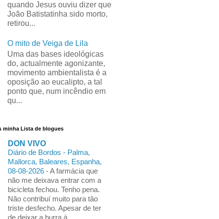
quando Jesus ouviu dizer que
João Batistatinha sido morto,
retirou...
O mito de Veiga de Lila
Uma das bases ideológicas
do, actualmente agonizante,
movimento ambientalista é a
oposição ao eucalipto, a tal
ponto que, num incêndio em
qu...
A minha Lista de blogues
DON VIVO
Diário de Bordos - Palma,
Mallorca, Baleares, Espanha,
08-08-2026
-
A farmácia que
não me deixava entrar com a
bicicleta fechou. Tenho pena.
Não contribuí muito para tâo
triste desfecho. Apesar de ter
de deixar a burra à ...