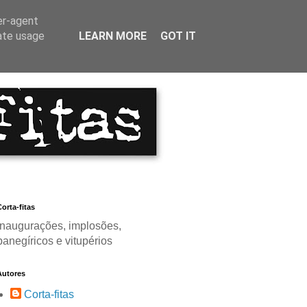
er-agent
rate usage
LEARN MORE
GOT IT
orta-fitas
Inaugurações, implosões,
panegíricos e vitupérios
Autores
Corta-fitas