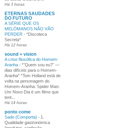
Há 3 horas
ETERNAS SAUDADES
DO FUTURO
A SÉRIE QUE OS
MELÓMANOS NÃO VÃO
PERDER
-
*Discoteca
Secreta*
Há 12 horas
sound + vision
A crise filosófica do Homem-
Aranha
-
*"Quem sou eu?" —
dias difíceis para o Homem-
Aranha* *Tom Holland está de
volta na personagem do
Homem-Aranha: Spider Man:
Um Novo Dia é um filme que
tent...
Há 14 horas
ponto come
Sado (Comporta)
-
1.
Qualidade gastronómica
(produtos, confeção,