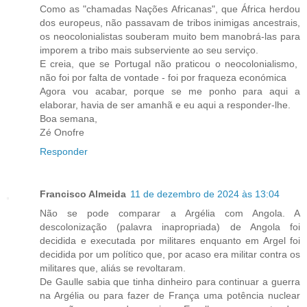
Como as "chamadas Nações Africanas", que África herdou
dos europeus, não passavam de tribos inimigas ancestrais,
os neocolonialistas souberam muito bem manobrá-las para
imporem a tribo mais subserviente ao seu serviço.
E creia, que se Portugal não praticou o neocolonialismo,
não foi por falta de vontade - foi por fraqueza económica
Agora vou acabar, porque se me ponho para aqui a
elaborar, havia de ser amanhã e eu aqui a responder-lhe.
Boa semana,
Zé Onofre
Responder
Francisco Almeida
11 de dezembro de 2024 às 13:04
Não se pode comparar a Argélia com Angola. A
descolonização (palavra inapropriada) de Angola foi
decidida e executada por militares enquanto em Argel foi
decidida por um político que, por acaso era militar contra os
militares que, aliás se revoltaram.
De Gaulle sabia que tinha dinheiro para continuar a guerra
na Argélia ou para fazer de França uma potência nuclear