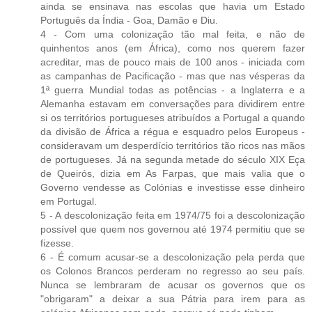
ainda se ensinava nas escolas que havia um Estado
Português da Índia - Goa, Damão e Diu.
4 - Com uma colonização tão mal feita, e não de
quinhentos anos (em África), como nos querem fazer
acreditar, mas de pouco mais de 100 anos - iniciada com
as campanhas de Pacificação - mas que nas vésperas da
1ª guerra Mundial todas as potências - a Inglaterra e a
Alemanha estavam em conversações para dividirem entre
si os territórios portugueses atribuídos a Portugal a quando
da divisão de África a régua e esquadro pelos Europeus -
consideravam um desperdício territórios tão ricos nas mãos
de portugueses. Já na segunda metade do século XIX Eça
de Queirós, dizia em As Farpas, que mais valia que o
Governo vendesse as Colónias e investisse esse dinheiro
em Portugal.
5 - A descolonização feita em 1974/75 foi a descolonização
possível que quem nos governou até 1974 permitiu que se
fizesse.
6 - É comum acusar-se a descolonização pela perda que
os Colonos Brancos perderam no regresso ao seu país.
Nunca se lembraram de acusar os governos que os
"obrigaram" a deixar a sua Pátria para irem para as