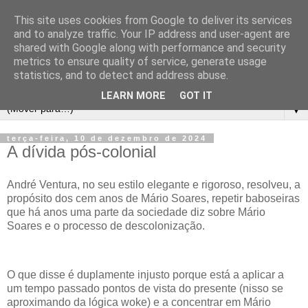
This site uses cookies from Google to deliver its services
and to analyze traffic. Your IP address and user-agent are
shared with Google along with performance and security
metrics to ensure quality of service, generate usage
statistics, and to detect and address abuse.
LEARN MORE
GOT IT
▼
terça-feira, 10 de dezembro de 2024
A dívida pós-colonial
André Ventura, no seu estilo elegante e rigoroso, resolveu, a
propósito dos cem anos de Mário Soares, repetir baboseiras
que há anos uma parte da sociedade diz sobre Mário
Soares e o processo de descolonização.
O que disse é duplamente injusto porque está a aplicar a
um tempo passado pontos de vista do presente (nisso se
aproximando da lógica woke) e a concentrar em Mário