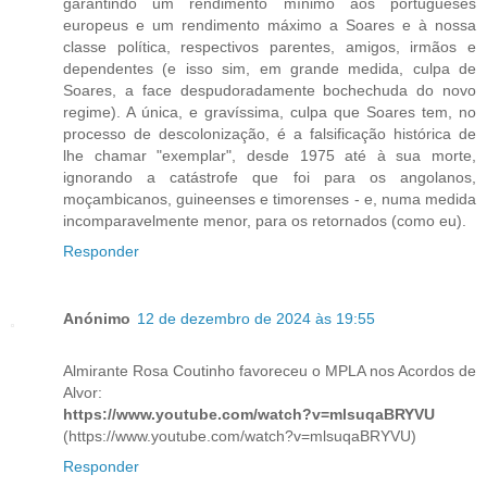
garantindo um rendimento mínimo aos portugueses
europeus e um rendimento máximo a Soares e à nossa
classe política, respectivos parentes, amigos, irmãos e
dependentes (e isso sim, em grande medida, culpa de
Soares, a face despudoradamente bochechuda do novo
regime). A única, e gravíssima, culpa que Soares tem, no
processo de descolonização, é a falsificação histórica de
lhe chamar "exemplar", desde 1975 até à sua morte,
ignorando a catástrofe que foi para os angolanos,
moçambicanos, guineenses e timorenses - e, numa medida
incomparavelmente menor, para os retornados (como eu).
Responder
Anónimo
12 de dezembro de 2024 às 19:55
Almirante Rosa Coutinho favoreceu o MPLA nos Acordos de
Alvor:
https://www.youtube.com/watch?v=mlsuqaBRYVU
(https://www.youtube.com/watch?v=mlsuqaBRYVU)
Responder