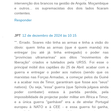
intervenção dos brancos na gestão de Angola. Moçambique
e outros... os supremacistas dos dois lados ficaram
contentes.
Responder
JPT
12 de dezembro de 2024 às 10:15
"". Errado. Soares não tinha as armas e tinha a visão do
óbvio: quem tinha as armas (que é quem manda) iria
entregar (ou até já tinha entregado) o poder nas
"províncias ultramarinas" aos ditos "movimentos de
liberação" criados e tutelados pela URSS. Foi esse o
principal móbil dos capitães do 25 de Abril: acabar com a
guerra e entregar o poder aos nativos (sendo que os
marxistas nas Forças Armadas, a começar pelos da Guiné
e a acabar nos de Timor, garantiram que fosse aos "seus"
nativos). Ou seja, "essa" guerra (que Spínola julgava ainda
poder combater) estava à partida perdida, pela
impossibilidade de projectar poder militar em África e Timor,
e a única guerra "ganhável" era a de atrelar Portugal
europeu à NATO e à CEE - e essa guerra foi ganha,