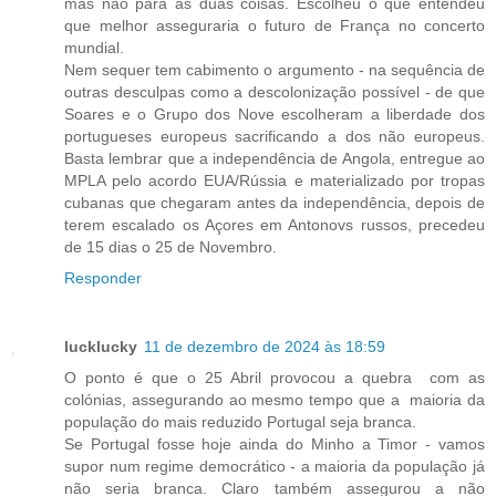
mas não para as duas coisas. Escolheu o que entendeu
que melhor asseguraria o futuro de França no concerto
mundial.
Nem sequer tem cabimento o argumento - na sequência de
outras desculpas como a descolonização possível - de que
Soares e o Grupo dos Nove escolheram a liberdade dos
portugueses europeus sacrificando a dos não europeus.
Basta lembrar que a independência de Angola, entregue ao
MPLA pelo acordo EUA/Rússia e materializado por tropas
cubanas que chegaram antes da independência, depois de
terem escalado os Açores em Antonovs russos, precedeu
de 15 dias o 25 de Novembro.
Responder
lucklucky
11 de dezembro de 2024 às 18:59
O ponto é que o 25 Abril provocou a quebra com as
colónias, assegurando ao mesmo tempo que a maioria da
população do mais reduzido Portugal seja branca.
Se Portugal fosse hoje ainda do Minho a Timor - vamos
supor num regime democrático - a maioria da população já
não seria branca. Claro também assegurou a não