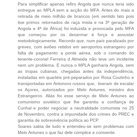
Para simplificar apenas refiro Angola que nunca teria sido
entregue ao MPLA sem a acção do MFA. Antes do mais a
retirada de meio milhão de brancos (em sentido lato pois
tive primos retornados de raça mista e na 3ª geração de
Angola e 4ª de África) foi induzida e provocada pelo MFA
que começou por os desarmar à força e assustar
metodologicamente. Recordo que, num país paralizado por
greves, com aviões retidos em aeroportos estrangeiro por
falta de pagamento a ponte aérea, sob o comando do
tenente-coronel Ferreira d Almeida não teve um incidente
nem um problema. E nunca o MPLA ganharia Angola, sem
as tropas cubanas, chegadas antes da independência,
instaladas em quartéis pré-peparados por Rosa Coutinho e
transportadas em Antonovs russos que, tiveram de escalar
os Açores, autorizados por Melo Antunes, ministro dos
Estrangeiros. Aliás foi esse serviço de Melo Antunes ao
comunismo soviético que lhe garantiu a confiança de
Cunhal e poder negociar a neutralidade comunista no 25
de Novembro, contra a impunidade dos crimes do PREC e
garantia de sobrevivência política ao PCP.
Soares sabia de tudo e entendeu-se sem problemas com
Melo Antunes o que faz dele cúmplice e conivente.