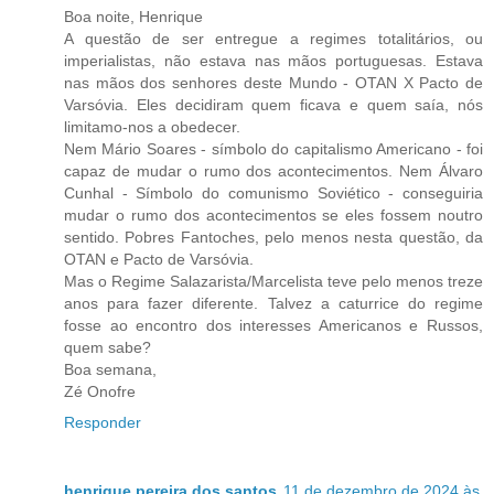
Boa noite, Henrique
A questão de ser entregue a regimes totalitários, ou
imperialistas, não estava nas mãos portuguesas. Estava
nas mãos dos senhores deste Mundo - OTAN X Pacto de
Varsóvia. Eles decidiram quem ficava e quem saía, nós
limitamo-nos a obedecer.
Nem Mário Soares - símbolo do capitalismo Americano - foi
capaz de mudar o rumo dos acontecimentos. Nem Álvaro
Cunhal - Símbolo do comunismo Soviético - conseguiria
mudar o rumo dos acontecimentos se eles fossem noutro
sentido. Pobres Fantoches, pelo menos nesta questão, da
OTAN e Pacto de Varsóvia.
Mas o Regime Salazarista/Marcelista teve pelo menos treze
anos para fazer diferente. Talvez a caturrice do regime
fosse ao encontro dos interesses Americanos e Russos,
quem sabe?
Boa semana,
Zé Onofre
Responder
henrique pereira dos santos
11 de dezembro de 2024 às