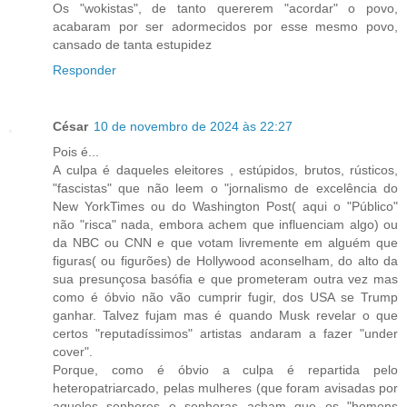
Os "wokistas", de tanto quererem "acordar" o povo,
acabaram por ser adormecidos por esse mesmo povo,
cansado de tanta estupidez
Responder
César
10 de novembro de 2024 às 22:27
Pois é...
A culpa é daqueles eleitores , estúpidos, brutos, rústicos,
"fascistas" que não leem o "jornalismo de excelência do
New YorkTimes ou do Washington Post( aqui o "Público"
não "risca" nada, embora achem que influenciam algo) ou
da NBC ou CNN e que votam livremente em alguém que
figuras( ou figurões) de Hollywood aconselham, do alto da
sua presunçosa basófia e que prometeram outra vez mas
como é óbvio não vão cumprir fugir, dos USA se Trump
ganhar. Talvez fujam mas é quando Musk revelar o que
certos "reputadíssimos" artistas andaram a fazer "under
cover".
Porque, como é óbvio a culpa é repartida pelo
heteropatriarcado, pelas mulheres (que foram avisadas por
aqueles senhores e senhoras acham que os "homens