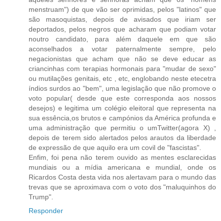
menstruam") de que vão ser oprimidas, pelos "latinos" que
são masoquistas, depois de avisados que iriam ser
deportados, pelos negros que acharam que podiam votar
noutro candidato, para além daquele em que são
aconselhados a votar paternalmente sempre, pelo
negacionistas que acham que não se deve educar as
criancinhas com terapias hormonais para "mudar de sexo"
ou mutilações genitais, etc , etc, englobando neste etecetra
índios surdos ao "bem", uma legislação que não promove o
voto popular( desde que este corresponda aos nossos
desejos) e legitima um colégio eleitoral que representa na
sua essência,os brutos e campónios da América profunda e
uma administração que permitiu o umTwitter(agora X) ,
depois de terem sido alertados pelos arautos da liberdade
de expressão de que aquilo era um covil de "fascistas".
Enfim, foi pena não terem ouvido as mentes esclarecidas
mundiais ou a mídia americana e mundial, onde os
Ricardos Costa desta vida nos alertavam para o mundo das
trevas que se aproximava com o voto dos "maluquinhos do
Trump".
Responder