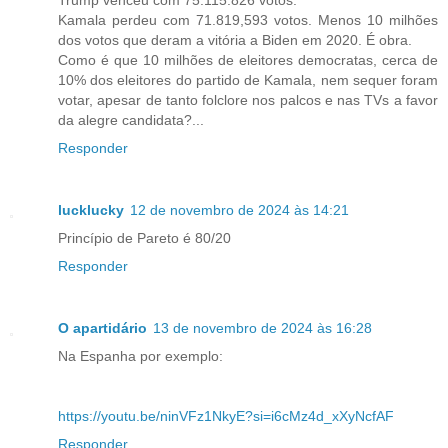
Trump venceu com 75.115.826 votos.
Kamala perdeu com 71.819,593 votos. Menos 10 milhões
dos votos que deram a vitória a Biden em 2020. É obra.
Como é que 10 milhões de eleitores democratas, cerca de
10% dos eleitores do partido de Kamala, nem sequer foram
votar, apesar de tanto folclore nos palcos e nas TVs a favor
da alegre candidata?...
Responder
lucklucky
12 de novembro de 2024 às 14:21
Princípio de Pareto é 80/20
Responder
O apartidário
13 de novembro de 2024 às 16:28
Na Espanha por exemplo:
https://youtu.be/ninVFz1NkyE?si=i6cMz4d_xXyNcfAF
Responder