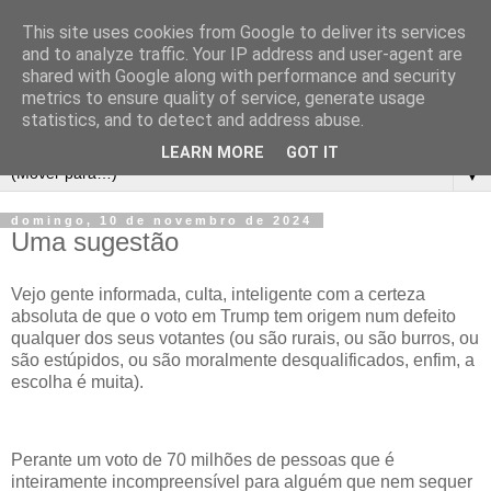
This site uses cookies from Google to deliver its services
and to analyze traffic. Your IP address and user-agent are
shared with Google along with performance and security
metrics to ensure quality of service, generate usage
statistics, and to detect and address abuse.
LEARN MORE
GOT IT
▼
domingo, 10 de novembro de 2024
Uma sugestão
Vejo gente informada, culta, inteligente com a certeza
absoluta de que o voto em Trump tem origem num defeito
qualquer dos seus votantes (ou são rurais, ou são burros, ou
são estúpidos, ou são moralmente desqualificados, enfim, a
escolha é muita).
Perante um voto de 70 milhões de pessoas que é
inteiramente incompreensível para alguém que nem sequer