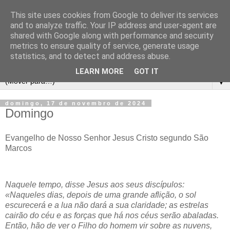
This site uses cookies from Google to deliver its services
and to analyze traffic. Your IP address and user-agent are
shared with Google along with performance and security
metrics to ensure quality of service, generate usage
statistics, and to detect and address abuse.
LEARN MORE
GOT IT
▼
domingo, 17 de novembro de 2024
Domingo
Evangelho de Nosso Senhor Jesus Cristo segundo São
Marcos
Naquele tempo, disse Jesus aos seus discípulos:
«Naqueles dias, depois de uma grande aflição, o sol
escurecerá e a lua não dará a sua claridade; as estrelas
cairão do céu e as forças que há nos céus serão abaladas.
Então, hão de ver o Filho do homem vir sobre as nuvens,