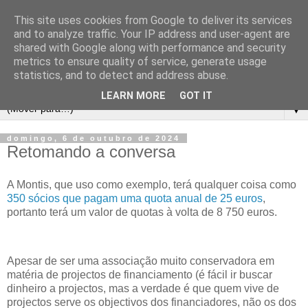
This site uses cookies from Google to deliver its services
and to analyze traffic. Your IP address and user-agent are
shared with Google along with performance and security
metrics to ensure quality of service, generate usage
statistics, and to detect and address abuse.
LEARN MORE
GOT IT
▼
domingo, 6 de outubro de 2024
Retomando a conversa
A Montis, que uso como exemplo, terá qualquer coisa como
350 sócios que pagam uma quota anual de 25 euros
,
portanto terá um valor de quotas à volta de 8 750 euros.
Apesar de ser uma associação muito conservadora em
matéria de projectos de financiamento (é fácil ir buscar
dinheiro a projectos, mas a verdade é que quem vive de
projectos serve os objectivos dos financiadores, não os dos