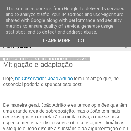
This site uses cookies from Google to deliver its services
and to analyze traffic. Your IP address and user-agent are
shared with Google along with performance and security
metrics to ensure quality of service, generate usage
statistics, and to detect and address abuse.
LEARN MORE
GOT IT
▼
quinta-feira, 31 de outubro de 2024
Mitigação e adaptação
Hoje,
no Observador, João Adrião
tem um artigo que, no
essencial poderia dispensar este post.
De maneira geral, João Adrião e eu temos opiniões que têm
uma grande área de sobreposição, mas o João tem mais
certezas que eu em relação a muita coisa, o que se nota
especialmente nas discussões sobre alterações climáticas,
visto que o João discute a substância da argumentação e eu