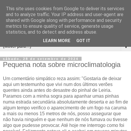
This site uses cookies from Google to deliver its services
and to analyze traffic. Your IP address and user-agent are
shared with Google along with performance and security
metrics to ensure quality of service, generate usage
statistics, and to detect and address abuse.
LEARN MORE
GOT IT
▼
sábado, 28 de setembro de 2024
Pequena nota sobre microclimatologia
Um comentário simpático reza assim: "Gostaria de deixar
aqui um testemunho que vivi num dos últimos verões
quentes ainda antes do desastre do pinhal de Leiria.
Paramos com a minha sogra para apanhar umas pinhas
numa estrada secundária absolutamente deserta e ao fim de
algum tempo verifico o aparecimento de um fogo na caruma
a mais ou menos 15 metros de nós, posso assegurar que
não havia ninguém e que nenhum de nós fumava ou tivesse
algo que pudesse provocar. Até hoje me interrogo como foi