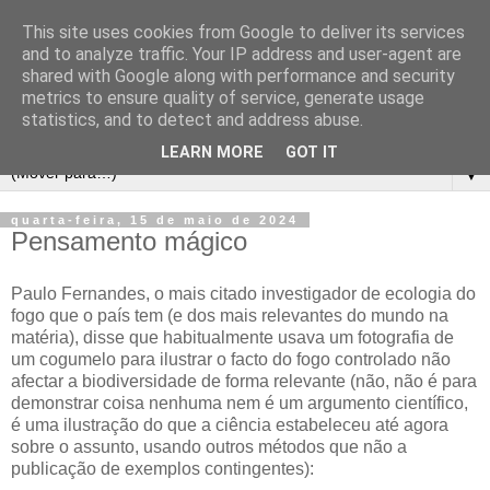
This site uses cookies from Google to deliver its services
and to analyze traffic. Your IP address and user-agent are
shared with Google along with performance and security
metrics to ensure quality of service, generate usage
statistics, and to detect and address abuse.
LEARN MORE
GOT IT
▼
quarta-feira, 15 de maio de 2024
Pensamento mágico
Paulo Fernandes, o mais citado investigador de ecologia do
fogo que o país tem (e dos mais relevantes do mundo na
matéria), disse que habitualmente usava um fotografia de
um cogumelo para ilustrar o facto do fogo controlado não
afectar a biodiversidade de forma relevante (não, não é para
demonstrar coisa nenhuma nem é um argumento científico,
é uma ilustração do que a ciência estabeleceu até agora
sobre o assunto, usando outros métodos que não a
publicação de exemplos contingentes):