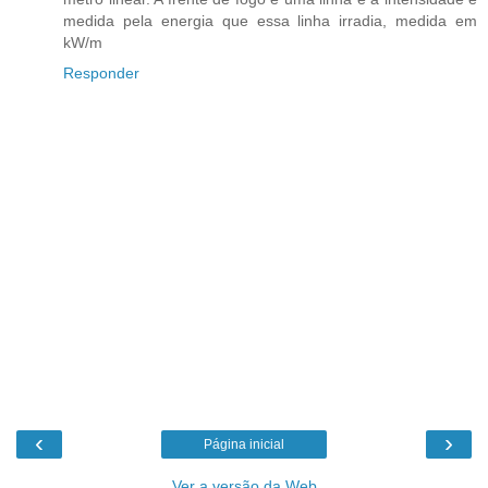
medida pela energia que essa linha irradia, medida em
kW/m
Responder
‹
›
Página inicial
Ver a versão da Web