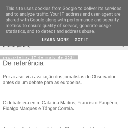
This site uses cookies from Google to deliver its services
and to analyze traffic. Your IP address and user-agent are
shared with Google along with performance and security
metrics to ensure quality of service, generate usage
statistics, and to detect and address abuse.
LEARN MORE
GOT IT
▼
sexta-feira, 17 de maio de 2024
De referência
Por acaso, vi a avaliação dos jornalistas do Observador
antes de um debate para as europeias.
O debate era entre Catarina Martins, Francisco Paupério,
Fidalgo Marques e Tânger Correia.