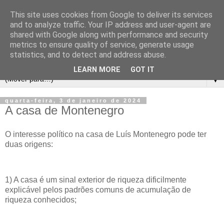
This site uses cookies from Google to deliver its services
and to analyze traffic. Your IP address and user-agent are
shared with Google along with performance and security
metrics to ensure quality of service, generate usage
statistics, and to detect and address abuse.
LEARN MORE
GOT IT
▼
quarta-feira, 3 de janeiro de 2024
A casa de Montenegro
O interesse político na casa de Luís Montenegro pode ter
duas origens:
1) A casa é um sinal exterior de riqueza dificilmente
explicável pelos padrões comuns de acumulação de
riqueza conhecidos;