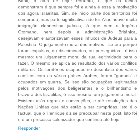
Bank) à data de hoje! Portanto, o que os factos
demonstram é que sempre foi e ainda é essa a motivação
dos agora Israelitas. Sim, de início parte dos territórios foi
comprada, mas parte significativa não foi. Alias houve muita
imigração clandestina judaica, já que nem o Império
Otomano, nem depois a administração Britânica,
desejavam e autorizavam esses influxos de Judeus para a
Palestina. O julgamento moral dos motivos - se era porque
foram expulsos, ou discriminados, ou perseguidos - é isso
mesmo: um julgamento moral da sua legitimidade para o
fazer. O mesmo se aplica ao resultado dos vários conflitos
militares. Os territórios ocupados no desenlace dos vários
conflitos com os vários países árabes, foram “ganhos” e
ocupados em guerra. Se isso são ocupações legitimadas
pelos motivações dos beligerantes e o brilhantismo e
bravura dos Israelitas, é isso mesmo: um julgamento moral.
Existem aliás regras e convenções, e até resoluções das
Nações Unidas que não estão a ser cumpridas. Isto é o
factual, que o Henrique diz se preocupar neste post. Isto foi
e é um processo colonizador que continua até hoje.
Responder