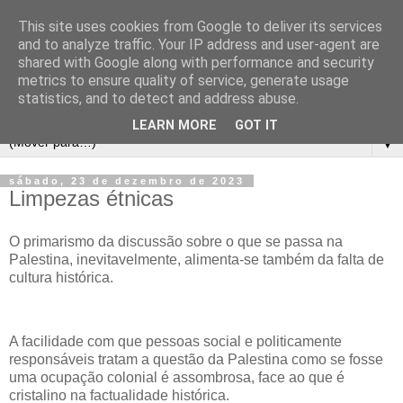
This site uses cookies from Google to deliver its services
and to analyze traffic. Your IP address and user-agent are
shared with Google along with performance and security
metrics to ensure quality of service, generate usage
statistics, and to detect and address abuse.
LEARN MORE
GOT IT
▼
sábado, 23 de dezembro de 2023
Limpezas étnicas
O primarismo da discussão sobre o que se passa na
Palestina, inevitavelmente, alimenta-se também da falta de
cultura histórica.
A facilidade com que pessoas social e politicamente
responsáveis tratam a questão da Palestina como se fosse
uma ocupação colonial é assombrosa, face ao que é
cristalino na factualidade histórica.