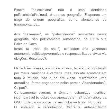
Exacto, "palestiniano" não é uma identidade
política/sócial/cultural, é apenas geografia. É apenas um
traço de origem geográfica, como alentejanos ou
transmontanos...
Aos "gazeanos", os "palestinianos" residentes nessa
geografia, são politicamente autónomos, na 100% sua
Faixa de Gaza.
Israel (a troco de paz!?) concedeu aos gazeanos
autonomia política/governativa e responsabiliaded cívica via
eleições. Resultado?.
Os radicias líderes, assim escolhidos, levaram a população
por maus caminhos é verdade, mas isso até acontece em
todo o mundo, não é só em Gaza. Militarmente uma
armadilha, forma enganados pelos persas. Abandonados?.
Culpas?.
Curiosamente tiveram, e têm,,um esbanjado, acrítico,
incomparável (o dobro dos apoiados em 2º lugar) apoio da
ONU. E de vários outros países inclusivé Israel. Porquê?.
O instalado e reconhecido, flagrante anti-semitismo