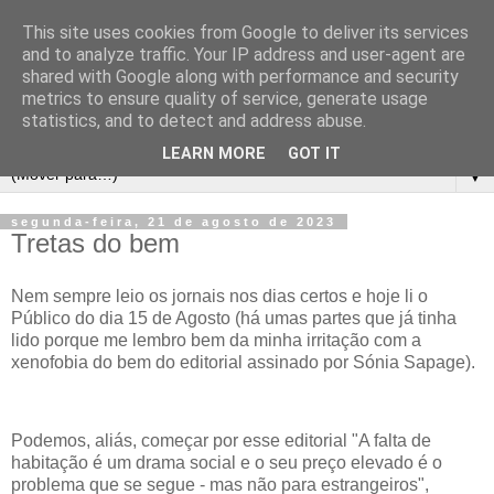
This site uses cookies from Google to deliver its services
and to analyze traffic. Your IP address and user-agent are
shared with Google along with performance and security
metrics to ensure quality of service, generate usage
statistics, and to detect and address abuse.
LEARN MORE
GOT IT
▼
segunda-feira, 21 de agosto de 2023
Tretas do bem
Nem sempre leio os jornais nos dias certos e hoje li o
Público do dia 15 de Agosto (há umas partes que já tinha
lido porque me lembro bem da minha irritação com a
xenofobia do bem do editorial assinado por Sónia Sapage).
Podemos, aliás, começar por esse editorial "A falta de
habitação é um drama social e o seu preço elevado é o
problema que se segue - mas não para estrangeiros",