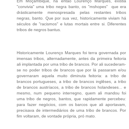
Em Moçambique, na então Lourenço Marques, existia
"convivia" uma tribo negra banto, os "mshopes" que era
drásticamente menospresada pelas restantes tribos
negras, banto. Que por sua vez, historicamente viviam há
séculos de "racismos" e lutas mortais entre si. Diferentes
tribos de negros bantus.
Historicamente Lourenço Marques foi terra governada por
imensas tribos, alternadamente, antes da primeira feitoria
ali implantada por uma tribo de brancos. Por ali sucederam-
se no poder tribos de brancos que por lá passaram e/ou
governaram aquela muito diminuta feitoria: a tribo de
brancos portugueses, a tribo de brancos inglêses, a tribo
de brancos austríacos, a tribo de brancos holandeses... e
mesmo, num pequeno interregno, quem ali mandou foi
uma tribo de negros, bantos, que rapidamente percebeu:
para fazer negócios, com os barcos que ali aportavam,
precisava de intermediários de uma tribo de brancos. Por
fim voltaram, de vontade própria, pró mato.