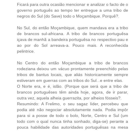
Ficará para outra ocasião mencionar e analizar o facto de o
governo português ao tempo ter entregue a uma tribo de
negros do Sul (do Save) todo o Moçambique. Porquê?.
No Sul, do então Moçambique, quem mandava era a tribo
de brancos sul-africana. A tribo de brancos portuguêsa
içava de manhã a bandeira portuguêsa no respectivo pau e
ao por do Sol arreava-a. Pouco mais. A reconhecida
pelintrice.
No Centro do então Moçambique a tribo de brancos
rodeziana deixou um vácuo prontamente preenchido pelas
tribos de bantus locais, que aliás historicamente sempre
estiveram em guerras com as tribos do Sul...e entre elas.
O Norte era, e é, islão. (Porque que será que a tribo de
brancos portuguêses têm ainda hoje, agora, de ir parar,
outra vez, aquela alheia guerrazita, por alheios fósseis?.
Resumindo: A Frelimo, o seu sagaz líder, percebeu que
podia até não negociar absolutamente nada. Podia impôr
para si a posse de todo o bolo, Norte, Centro e Sul (um
todo com o qual nunca tinha sonhado, diga-se) perante a
pouca habilidade das autoridades portuguêsas na mesa