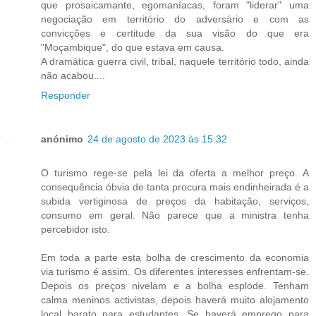
que prosaicamante, egomaníacas, foram "liderar" uma
negociação em território do adversário e com as
convicções e certitude da sua visão do que era
"Moçambique", do que estava em causa.
A dramática guerra civil, tribal, naquele território todo, ainda
não acabou....
Responder
anónimo
24 de agosto de 2023 às 15:32
O turismo rege-se pela lei da oferta a melhor preço. A
consequência óbvia de tanta procura mais endinheirada é a
subida vertiginosa de preços da habitação, serviços,
consumo em geral. Não parece que a ministra tenha
percebidor isto.
Em toda a parte esta bolha de crescimento da economia
via turismo é assim. Os diferentes interesses enfrentam-se.
Depois os preços nivelam e a bolha esplode. Tenham
calma meninos activistas, depois haverá muito alojamento
local barato para estudantes. Se haverá emprego para