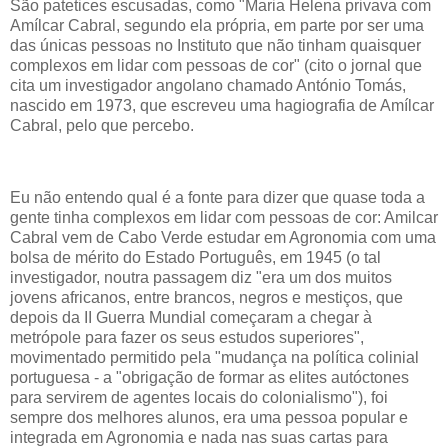
São patetices escusadas, como "Maria Helena privava com
Amílcar Cabral, segundo ela própria, em parte por ser uma
das únicas pessoas no Instituto que não tinham quaisquer
complexos em lidar com pessoas de cor" (cito o jornal que
cita um investigador angolano chamado António Tomás,
nascido em 1973, que escreveu uma hagiografia de Amílcar
Cabral, pelo que percebo.
Eu não entendo qual é a fonte para dizer que quase toda a
gente tinha complexos em lidar com pessoas de cor: Amilcar
Cabral vem de Cabo Verde estudar em Agronomia com uma
bolsa de mérito do Estado Português, em 1945 (o tal
investigador, noutra passagem diz "era um dos muitos
jovens africanos, entre brancos, negros e mestiços, que
depois da II Guerra Mundial começaram a chegar à
metrópole para fazer os seus estudos superiores",
movimentado permitido pela "mudança na política colinial
portuguesa - a "obrigação de formar as elites autóctones
para servirem de agentes locais do colonialismo"), foi
sempre dos melhores alunos, era uma pessoa popular e
integrada em Agronomia e nada nas suas cartas para