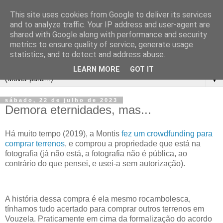
This site uses cookies from Google to deliver its services
and to analyze traffic. Your IP address and user-agent are
shared with Google along with performance and security
metrics to ensure quality of service, generate usage
statistics, and to detect and address abuse.
LEARN MORE
GOT IT
▼
sábado, 22 de julho de 2023
Demora eternidades, mas...
Há muito tempo (2019), a Montis
fez um crowdfunding para
comprar terrenos
, e comprou a propriedade que está na
fotografia (já não está, a fotografia não é pública, ao
contrário do que pensei, e usei-a sem autorização).
A história dessa compra é ela mesmo rocambolesca,
tínhamos tudo acertado para comprar outros terrenos em
Vouzela. Praticamente em cima da formalização do acordo