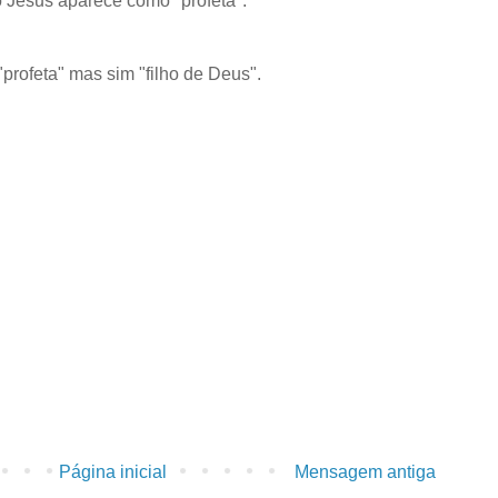
 Jesus aparece como "profeta".
"profeta" mas sim "filho de Deus".
Página inicial
Mensagem antiga