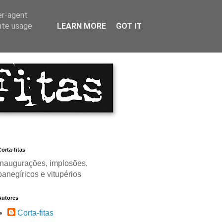
er-agent
rate usage
LEARN MORE
GOT IT
orta-fitas
Inaugurações, implosões,
panegíricos e vitupérios
Autores
Corta-fitas