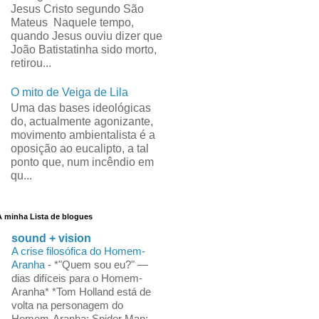
Jesus Cristo segundo São
Mateus Naquele tempo,
quando Jesus ouviu dizer que
João Batistatinha sido morto,
retirou...
O mito de Veiga de Lila
Uma das bases ideológicas
do, actualmente agonizante,
movimento ambientalista é a
oposição ao eucalipto, a tal
ponto que, num incêndio em
qu...
A minha Lista de blogues
sound + vision
A crise filosófica do Homem-
Aranha
-
*"Quem sou eu?" —
dias difíceis para o Homem-
Aranha* *Tom Holland está de
volta na personagem do
Homem-Aranha: Spider Man: