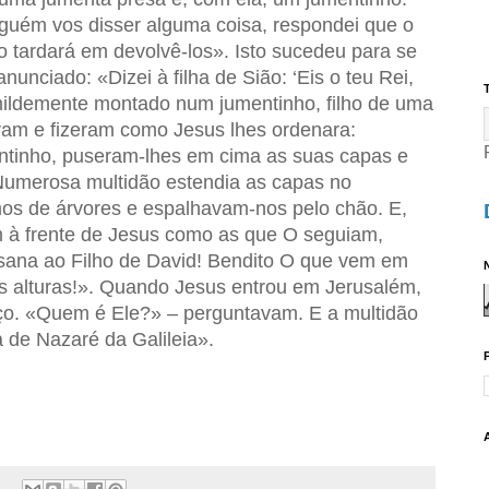
alguém vos disser alguma coisa, respondei que o
 tardará em devolvê-los». Isto sucedeu para se
nunciado: «Dizei à filha de Sião: ‘Eis o teu Rei,
T
ildemente montado num jumentinho, filho de uma
iram e fizeram como Jesus lhes ordenara:
ntinho, puseram-lhes em cima as suas capas e
Numerosa multidão estendia as capas no
os de árvores e espalhavam-nos pelo chão. E,
m à frente de Jesus como as que O seguiam,
sana ao Filho de David! Bendito O que vem em
N
 alturas!». Quando Jesus entrou em Jerusalém,
oço. «Quem é Ele?» – perguntavam. E a multidão
a de Nazaré da Galileia».