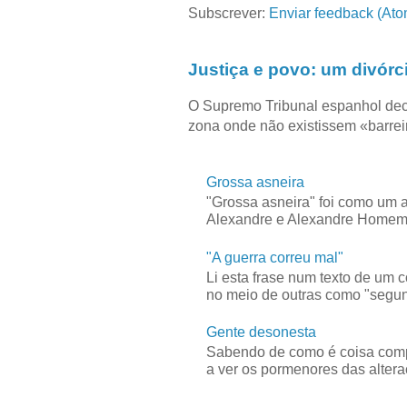
Subscrever:
Enviar feedback (Ato
Justiça e povo: um divórc
O Supremo Tribunal espanhol dec
zona onde não existissem «barreir
Grossa asneira
"Grossa asneira" foi como um 
Alexandre e Alexandre Homem C
"A guerra correu mal"
Li esta frase num texto de um 
no meio de outras como "segun
Gente desonesta
Sabendo de como é coisa compl
a ver os pormenores das alteraç