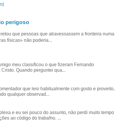
m)
io perigoso
retou que pessoas que atravessassem a fronteira numa
as físicas» não poderia...
amigo meu classificou o que fizeram Fernando
risto. Quando perguntei qua...
comentador que leio habitualmente com gosto e proveito,
do qualquer observad...
exa e eu sei pouco do assunto, não perdi muito tempo
ões ao código do trabalho. ...