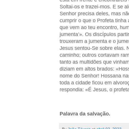
Soltai-os e trazei-mos. E se 
Senhor precisa deles, mas não
cumprir o que o Profeta tinha a
que vem ao teu encontro, hum
jumenta’». Os discípulos part
trouxeram a jumenta e o jume
Jesus sentou-Se sobre elas. 
caminho; outros cortavam ram
tanto as multidões que vinha
diziam em altos brados: «Hos
nome do Senhor! Hossana nas
toda a cidade ficou em alvor
respondia: «É Jesus, o profet
Palavra da salvação.
By
João Távora
at
abril 02, 2023