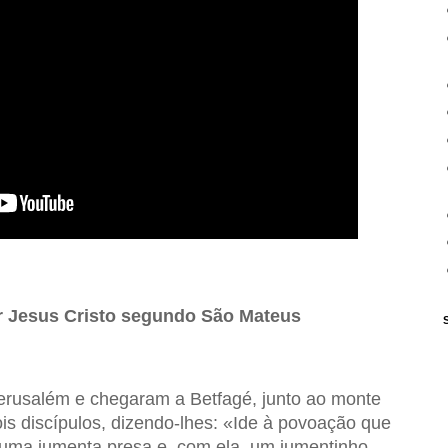
 Jesus Cristo segundo São Mateus
rusalém e chegaram a Betfagé, junto ao monte
ois discípulos, dizendo-lhes: «Ide à povoação que
 uma jumenta presa e, com ela, um jumentinho.