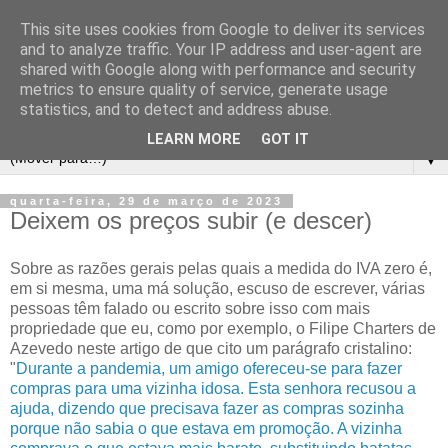
This site uses cookies from Google to deliver its services
and to analyze traffic. Your IP address and user-agent are
shared with Google along with performance and security
metrics to ensure quality of service, generate usage
statistics, and to detect and address abuse.
LEARN MORE
GOT IT
▼
quarta-feira, 29 de março de 2023
Deixem os preços subir (e descer)
Sobre as razões gerais pelas quais a medida do IVA zero é,
em si mesma, uma má solução, escuso de escrever, várias
pessoas têm falado ou escrito sobre isso com mais
propriedade que eu, como por exemplo, o Filipe Charters de
Azevedo neste artigo de que cito um parágrafo cristalino:
"
Durante a pandemia, um amigo ofereceu-se para fazer
compras para uma vizinha idosa. Esta senhora recusou a
ajuda, dizendo que precisava fazer as compras sozinha
porque não sabia o que estava em promoção. A vizinha