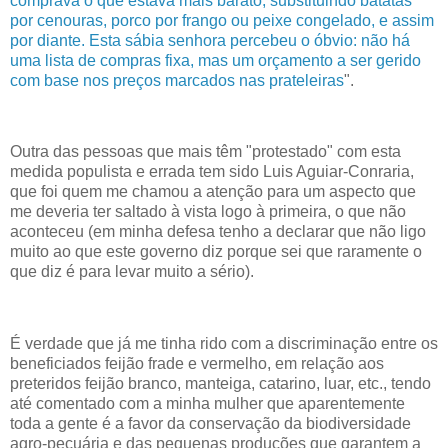
comprava o que estava mais barato, substituindo batatas
por cenouras, porco por frango ou peixe congelado, e assim
por diante. Esta sábia senhora percebeu o óbvio: não há
uma lista de compras fixa, mas um orçamento a ser gerido
com base nos preços marcados nas prateleiras
".
Outra das pessoas que mais têm "protestado" com esta
medida populista e errada tem sido Luis Aguiar-Conraria,
que foi quem me chamou a atenção para um aspecto que
me deveria ter saltado à vista logo à primeira, o que não
aconteceu (em minha defesa tenho a declarar que não ligo
muito ao que este governo diz porque sei que raramente o
que diz é para levar muito a sério).
É verdade que já me tinha rido com a discriminação entre os
beneficiados feijão frade e vermelho, em relação aos
preteridos feijão branco, manteiga, catarino, luar, etc., tendo
até comentado com a minha mulher que aparentemente
toda a gente é a favor da conservação da biodiversidade
agro-pecuária e das pequenas produções que garantem a