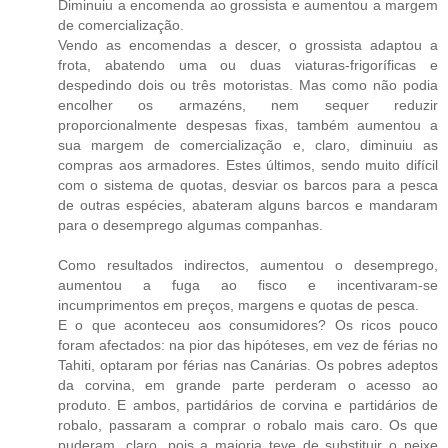
Diminuiu a encomenda ao grossista e aumentou a margem
de comercialização.
Vendo as encomendas a descer, o grossista adaptou a
frota, abatendo uma ou duas viaturas-frigoríficas e
despedindo dois ou três motoristas. Mas como não podia
encolher os armazéns, nem sequer reduzir
proporcionalmente despesas fixas, também aumentou a
sua margem de comercialização e, claro, diminuiu as
compras aos armadores. Estes últimos, sendo muito difícil
com o sistema de quotas, desviar os barcos para a pesca
de outras espécies, abateram alguns barcos e mandaram
para o desemprego algumas companhas.
Como resultados indirectos, aumentou o desemprego,
aumentou a fuga ao fisco e incentivaram-se
incumprimentos em preços, margens e quotas de pesca.
E o que aconteceu aos consumidores? Os ricos pouco
foram afectados: na pior das hipóteses, em vez de férias no
Tahiti, optaram por férias nas Canárias. Os pobres adeptos
da corvina, em grande parte perderam o acesso ao
produto. E ambos, partidários de corvina e partidários de
robalo, passaram a comprar o robalo mais caro. Os que
puderam, claro, pois a maioria teve de substituir o peixe