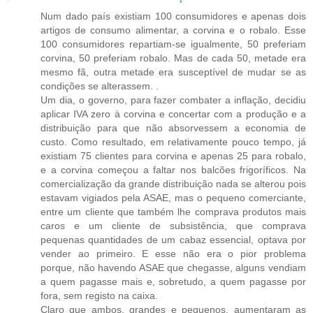
Num dado país existiam 100 consumidores e apenas dois
artigos de consumo alimentar, a corvina e o robalo. Esse
100 consumidores repartiam-se igualmente, 50 preferiam
corvina, 50 preferiam robalo. Mas de cada 50, metade era
mesmo fã, outra metade era susceptível de mudar se as
condições se alterassem. .
Um dia, o governo, para fazer combater a inflação, decidiu
aplicar IVA zero à corvina e concertar com a produção e a
distribuição para que não absorvessem a economia de
custo. Como resultado, em relativamente pouco tempo, já
existiam 75 clientes para corvina e apenas 25 para robalo,
e a corvina começou a faltar nos balcões frigoríficos. Na
comercialização da grande distribuição nada se alterou pois
estavam vigiados pela ASAE, mas o pequeno comerciante,
entre um cliente que também lhe comprava produtos mais
caros e um cliente de subsistência, que comprava
pequenas quantidades de um cabaz essencial, optava por
vender ao primeiro. E esse não era o pior problema
porque, não havendo ASAE que chegasse, alguns vendiam
a quem pagasse mais e, sobretudo, a quem pagasse por
fora, sem registo na caixa.
Claro que ambos, grandes e pequenos, aumentaram as